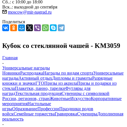
Сб..: с 10:00 до 18:00
Вск..: выходной до сентября
moscow@mir-nagrad.ru
Поделиться
Кубок со стеклянной чашей - KM3059
Главная
-
Универсальные награды
Новинки
Распродажа
Награды по видам спорта
Универсальные
награды
Активный отдых
Дипломы и грамоты
Разрядные
книжки и значки
ГТО
Призы из акрила
Призы и подарки из
стекла
Плакетки, панно, тарелки
Футляры для
наград
Текстильная продукция
Сувениры с символикой
России, регионов, стран
Животные
Искусство
Корпоративные
мероприятия
Настольные
игры
Образование
Профессии
Праздники родов
войск
Семейные торжества
Гравировка
Сувениры
Дополненная
реальность
-