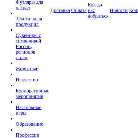
Футляры для
Как до
наград
Доставка
Оплата
нас
Новости
Кон
добраться
Текстильная
продукция
Сувениры с
символикой
России,
регионов,
стран
Животные
Искусство
Корпоративные
мероприятия
Настольные
игры
Образование
Профессии