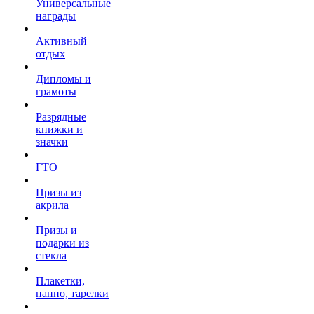
Универсальные
награды
Активный
отдых
Дипломы и
грамоты
Разрядные
книжки и
значки
ГТО
Призы из
акрила
Призы и
подарки из
стекла
Плакетки,
панно, тарелки