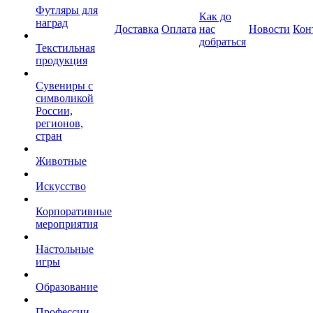
Футляры для
Как до
наград
Доставка
Оплата
нас
Новости
Кон
добраться
Текстильная
продукция
Сувениры с
символикой
России,
регионов,
стран
Животные
Искусство
Корпоративные
мероприятия
Настольные
игры
Образование
Профессии