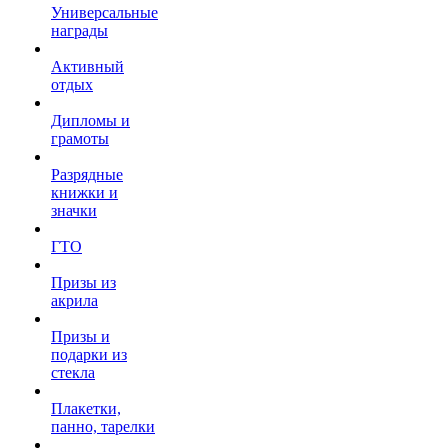
Универсальные
награды
Активный
отдых
Дипломы и
грамоты
Разрядные
книжки и
значки
ГТО
Призы из
акрила
Призы и
подарки из
стекла
Плакетки,
панно, тарелки