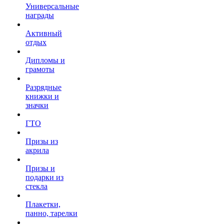
Универсальные
награды
Активный
отдых
Дипломы и
грамоты
Разрядные
книжки и
значки
ГТО
Призы из
акрила
Призы и
подарки из
стекла
Плакетки,
панно, тарелки