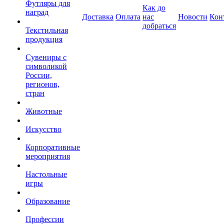
Футляры для
Как до
наград
Доставка
Оплата
нас
Новости
Кон
добраться
Текстильная
продукция
Сувениры с
символикой
России,
регионов,
стран
Животные
Искусство
Корпоративные
мероприятия
Настольные
игры
Образование
Профессии