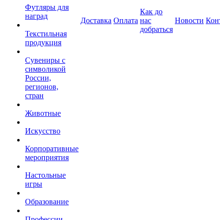
Футляры для
Как до
наград
Доставка
Оплата
нас
Новости
Кон
добраться
Текстильная
продукция
Сувениры с
символикой
России,
регионов,
стран
Животные
Искусство
Корпоративные
мероприятия
Настольные
игры
Образование
Профессии