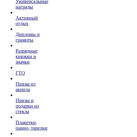
Универсальные
награды
Активный
отдых
Дипломы и
грамоты
Разрядные
книжки и
значки
ГТО
Призы из
акрила
Призы и
подарки из
стекла
Плакетки,
панно, тарелки