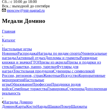
Сб..: с 10:00 до 18:00
Вск..: выходной до сентября
moscow@mir-nagrad.ru
Медали Домино
Главная
-
Каталог
-
Настольные игры
Новинки
Распродажа
Награды по видам спорта
Универсальные
награды
Активный отдых
Дипломы и грамоты
Разрядные
книжки и значки
ГТО
Призы из акрила
Призы и подарки из
стекла
Плакетки, панно, тарелки
Футляры для
наград
Текстильная продукция
Сувениры с символикой
России, регионов, стран
Животные
Искусство
Корпоративные
мероприятия
Настольные
игры
Образование
Профессии
Праздники родов
войск
Семейные торжества
Гравировка
Сувениры
Дополненная
реальность
-
Награды Домино
Домино
Карты
Кости
Нарды
Шашки
Покер
Шахматы