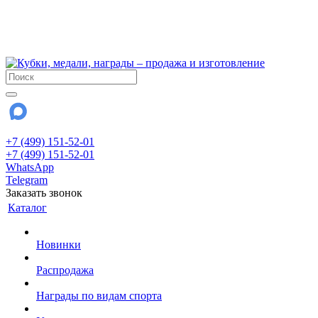
!!! Внимание !!!
6 и 7 августа - магазин работает до 18:00
15 августа - выходной
До сентября Воскресенье - выходной день.
+7 (499) 151-52-01
+7 (499) 151-52-01
WhatsApp
Telegram
Заказать звонок
Каталог
Новинки
Распродажа
Награды по видам спорта