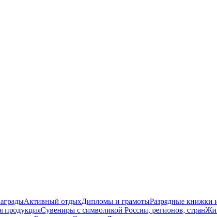
награды
Активный отдых
Дипломы и грамоты
Разрядные книжки и
я продукция
Сувениры с символикой России, регионов, стран
Жи