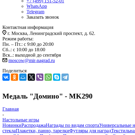
+7 (499) 151-52-01
WhatsApp
Telegram
Заказать звонок
Контактная информация
г. Москва, Ленинградский проспект, д. 62.
Режим работы:
Пн. – Пт.: с 9:00 до 20:00
Сб..: с 10:00 до 18:00
Вск..: выходной до сентября
moscow@mir-nagrad.ru
Поделиться
Медаль "Домино" - MK290
Главная
-
Настольные игры
Новинки
Распродажа
Награды по видам спорта
Универсальные 
стекла
Плакетки, панно, тарелки
Футляры для наград
Текстильна