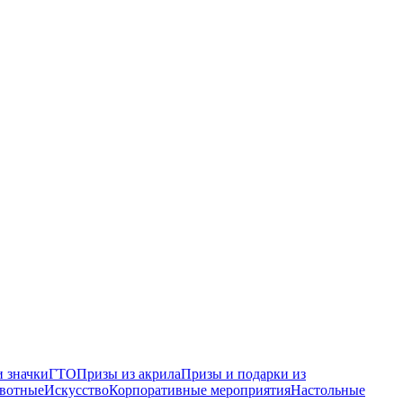
 значки
ГТО
Призы из акрила
Призы и подарки из
вотные
Искусство
Корпоративные мероприятия
Настольные