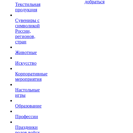
добраться
Текстильная
продукция
Сувениры с
символикой
России,
регионов,
стран
Животные
Искусство
Корпоративные
мероприятия
Настольные
игры
Образование
Профессии
Праздники
родов войск