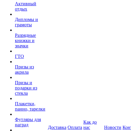
Активный
отдых
Дипломы и
грамоты
Разрядные
книжки и
значки
ГТО
Призы из
акрила
Призы и
подарки из
стекла
Плакетки,
панно, тарелки
Футляры для
Как до
наград
Доставка
Оплата
нас
Новости
Кон