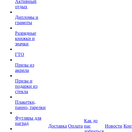
Активный
отдых
Дипломы и
грамоты
Разрядные
книжки и
значки
ГТО
Призы из
акрила
Призы и
подарки из
стекла
Плакетки,
панно, тарелки
Футляры для
Как до
наград
Доставка
Оплата
нас
Новости
Кон
добраться