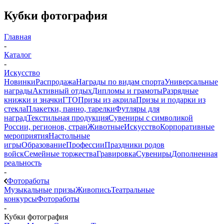
Кубки фотография
Главная
-
Каталог
-
Искусство
Новинки
Распродажа
Награды по видам спорта
Универсальные
награды
Активный отдых
Дипломы и грамоты
Разрядные
книжки и значки
ГТО
Призы из акрила
Призы и подарки из
стекла
Плакетки, панно, тарелки
Футляры для
наград
Текстильная продукция
Сувениры с символикой
России, регионов, стран
Животные
Искусство
Корпоративные
мероприятия
Настольные
игры
Образование
Профессии
Праздники родов
войск
Семейные торжества
Гравировка
Сувениры
Дополненная
реальность
-
Фотоработы
Музыкальные призы
Живопись
Театральные
конкурсы
Фотоработы
-
Кубки фотография