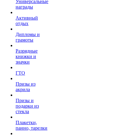
Универсальные
награды
Активный
отдых
Дипломы и
грамоты
Разрядные
книжки и
значки
ГТО
Призы из
акрила
Призы и
подарки из
стекла
Плакетки,
панно, тарелки