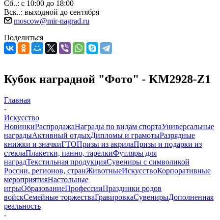
Сб..: с 10:00 до 18:00
Вск..: выходной до сентября
moscow@mir-nagrad.ru
Поделиться
Кубок наградной "Фото" - KM2928-Z1
Главная
-
Искусство
Новинки
Распродажа
Награды по видам спорта
Универсальные
награды
Активный отдых
Дипломы и грамоты
Разрядные
книжки и значки
ГТО
Призы из акрила
Призы и подарки из
стекла
Плакетки, панно, тарелки
Футляры для
наград
Текстильная продукция
Сувениры с символикой
России, регионов, стран
Животные
Искусство
Корпоративные
мероприятия
Настольные
игры
Образование
Профессии
Праздники родов
войск
Семейные торжества
Гравировка
Сувениры
Дополненная
реальность
-