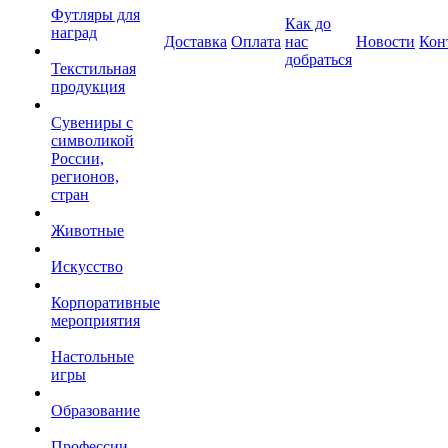
Футляры для
Как до
наград
Доставка
Оплата
нас
Новости
Кон
добраться
Текстильная
продукция
Сувениры с
символикой
России,
регионов,
стран
Животные
Искусство
Корпоративные
мероприятия
Настольные
игры
Образование
Профессии