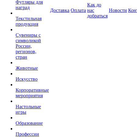
Футляры для
Как до
наград
Доставка
Оплата
нас
Новости
Кон
добраться
Текстильная
продукция
Сувениры с
символикой
России,
регионов,
стран
Животные
Искусство
Корпоративные
мероприятия
Настольные
игры
Образование
Профессии