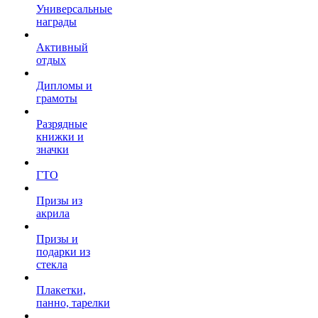
Универсальные
награды
Активный
отдых
Дипломы и
грамоты
Разрядные
книжки и
значки
ГТО
Призы из
акрила
Призы и
подарки из
стекла
Плакетки,
панно, тарелки