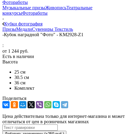
Фотоработы
Музыкальные призы
Живопись
Театральные
конкурсы
Фотоработы
-
Кубки фотография
Призы
Медали
Сувениры
Текстиль
-
Кубок наградной "Фото" - KM2928-Z1
:
от
1 244 руб.
Есть в наличии
Высота
25 см
30.5 см
36 см
Комплект
Поделиться
Цена действительна только для интернет-магазина и может
отличаться от цен в розничных магазинах
Добавить гравировку (+250 руб.)