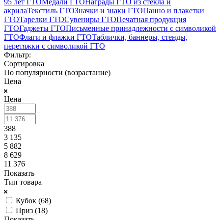
95 лет ГТО
Медали ГТО
Награды ГТО из стекла и
акрила
Текстиль ГТО
Значки и знаки ГТО
Панно и плакетки
ГТО
Тарелки ГТО
Сувениры ГТО
Печатная продукция
ГТО
Гаджеты ГТО
Письменные принадлежности с символикой
ГТО
Флаги и флажки ГТО
Таблички, баннеры, стенды,
перетяжки с символикой ГТО
Фильтр:
Сортировка
По популярности (возрастание)
Цена
Цена
388
3 135
5 882
8 629
11 376
Показать
Тип товара
Кубок (
68
)
Приз (
18
)
Показать