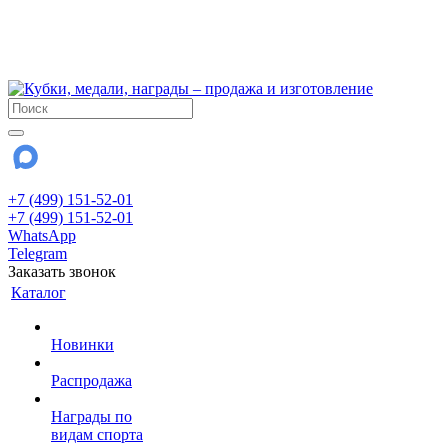
!!! Внимание !!!
6 и 7 августа - магазин работает до 18:00
15 августа - выходной
До сентября Воскресенье - выходной день.
+7 (499) 151-52-01
+7 (499) 151-52-01
WhatsApp
Telegram
Заказать звонок
Каталог
Новинки
Распродажа
Награды по
видам спорта