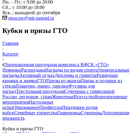
Пн. – Пт.: с 9:00 до 20:00
Сб..: с 10:00 до 18:00
Вск..: выходной до сентября
moscow@mir-nagrad.ru
Кубки и призы ГТО
Главная
-
Каталог
-
Лицензионная продукция комплекса ВФСК «ГТО»
Новинки
Распродажа
Награды по видам спорта
Универсальные
награды
Активный отдых
Дипломы и грамоты
Разрядные
книжки и значки
ГТО
Призы из акрила
Призы и подарки из
стекла
Плакетки, панно, тарелки
Футляры для
наград
Текстильная продукция
Сувениры с символикой
России, регионов, стран
Животные
Искусство
Корпоративные
мероприятия
Настольные
игры
Образование
Профессии
Праздники родов
войск
Семейные торжества
Гравировка
Сувениры
Дополненная
реальность
-
Кубки и призы ГТО