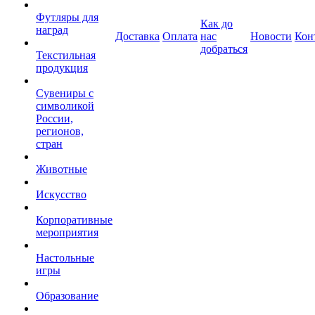
Футляры для
Как до
наград
Доставка
Оплата
нас
Новости
Кон
добраться
Текстильная
продукция
Сувениры с
символикой
России,
регионов,
стран
Животные
Искусство
Корпоративные
мероприятия
Настольные
игры
Образование