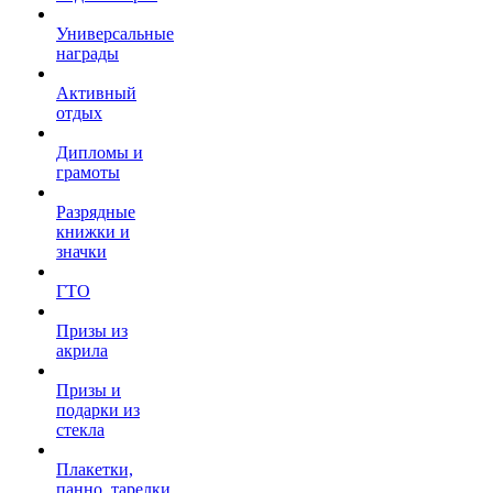
Универсальные
награды
Активный
отдых
Дипломы и
грамоты
Разрядные
книжки и
значки
ГТО
Призы из
акрила
Призы и
подарки из
стекла
Плакетки,
панно, тарелки