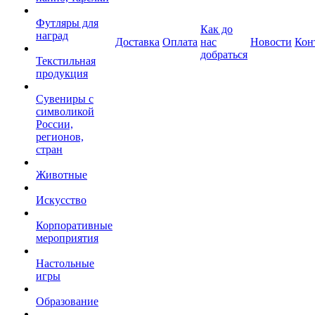
Футляры для
Как до
наград
Доставка
Оплата
нас
Новости
Кон
добраться
Текстильная
продукция
Сувениры с
символикой
России,
регионов,
стран
Животные
Искусство
Корпоративные
мероприятия
Настольные
игры
Образование