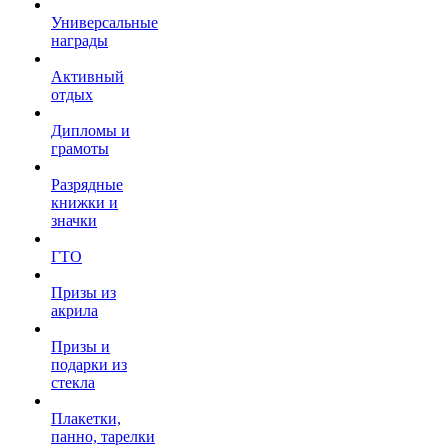
Универсальные
награды
Активный
отдых
Дипломы и
грамоты
Разрядные
книжки и
значки
ГТО
Призы из
акрила
Призы и
подарки из
стекла
Плакетки,
панно, тарелки