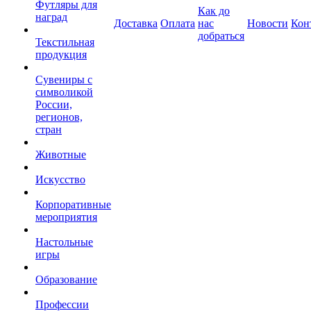
Футляры для
Как до
наград
Доставка
Оплата
нас
Новости
Кон
добраться
Текстильная
продукция
Сувениры с
символикой
России,
регионов,
стран
Животные
Искусство
Корпоративные
мероприятия
Настольные
игры
Образование
Профессии