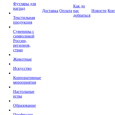
Футляры для
Как до
наград
Доставка
Оплата
нас
Новости
Кон
добраться
Текстильная
продукция
Сувениры с
символикой
России,
регионов,
стран
Животные
Искусство
Корпоративные
мероприятия
Настольные
игры
Образование
Профессии