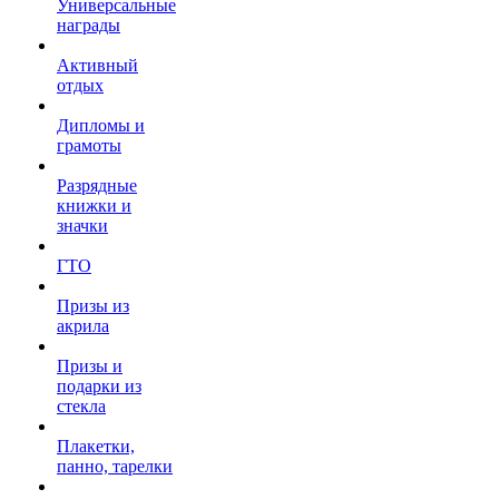
Универсальные
награды
Активный
отдых
Дипломы и
грамоты
Разрядные
книжки и
значки
ГТО
Призы из
акрила
Призы и
подарки из
стекла
Плакетки,
панно, тарелки