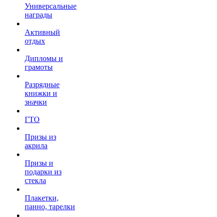
Универсальные
награды
Активный
отдых
Дипломы и
грамоты
Разрядные
книжки и
значки
ГТО
Призы из
акрила
Призы и
подарки из
стекла
Плакетки,
панно, тарелки