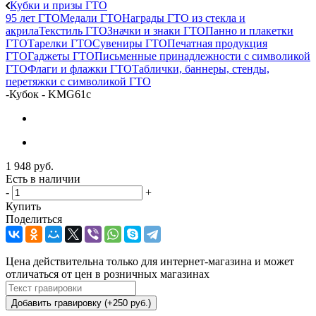
Кубки и призы ГТО
95 лет ГТО
Медали ГТО
Награды ГТО из стекла и
акрила
Текстиль ГТО
Значки и знаки ГТО
Панно и плакетки
ГТО
Тарелки ГТО
Сувениры ГТО
Печатная продукция
ГТО
Гаджеты ГТО
Письменные принадлежности с символикой
ГТО
Флаги и флажки ГТО
Таблички, баннеры, стенды,
перетяжки с символикой ГТО
-
Кубок - KMG61c
1 948
руб.
Есть в наличии
-
+
Купить
Поделиться
Цена действительна только для интернет-магазина и может
отличаться от цен в розничных магазинах
Добавить гравировку (+250 руб.)