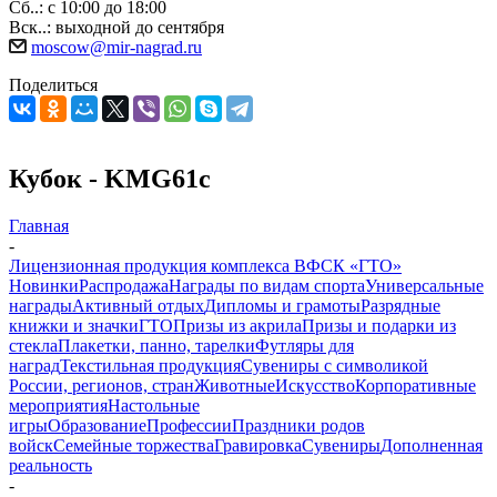
Сб..: с 10:00 до 18:00
Вск..: выходной до сентября
moscow@mir-nagrad.ru
Поделиться
Кубок - KMG61c
Главная
-
Лицензионная продукция комплекса ВФСК «ГТО»
Новинки
Распродажа
Награды по видам спорта
Универсальные
награды
Активный отдых
Дипломы и грамоты
Разрядные
книжки и значки
ГТО
Призы из акрила
Призы и подарки из
стекла
Плакетки, панно, тарелки
Футляры для
наград
Текстильная продукция
Сувениры с символикой
России, регионов, стран
Животные
Искусство
Корпоративные
мероприятия
Настольные
игры
Образование
Профессии
Праздники родов
войск
Семейные торжества
Гравировка
Сувениры
Дополненная
реальность
-