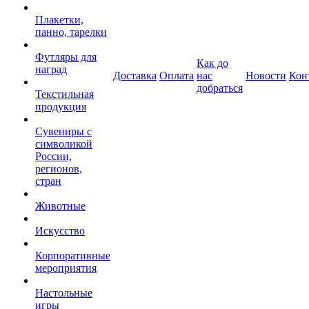
Плакетки,
панно, тарелки
Футляры для
Как до
наград
Доставка
Оплата
нас
Новости
Кон
добраться
Текстильная
продукция
Сувениры с
символикой
России,
регионов,
стран
Животные
Искусство
Корпоративные
мероприятия
Настольные
игры