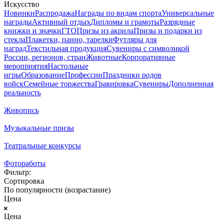
Искусство
Новинки
Распродажа
Награды по видам спорта
Универсальные
награды
Активный отдых
Дипломы и грамоты
Разрядные
книжки и значки
ГТО
Призы из акрила
Призы и подарки из
стекла
Плакетки, панно, тарелки
Футляры для
наград
Текстильная продукция
Сувениры с символикой
России, регионов, стран
Животные
Корпоративные
мероприятия
Настольные
игры
Образование
Профессии
Праздники родов
войск
Семейные торжества
Гравировка
Сувениры
Дополненная
реальность
Живопись
Музыкальные призы
Театральные конкурсы
Фотоработы
Фильтр:
Сортировка
По популярности (возрастание)
Цена
Цена