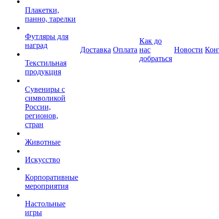
Плакетки,
панно, тарелки
Футляры для
Как до
наград
Доставка
Оплата
нас
Новости
Кон
добраться
Текстильная
продукция
Сувениры с
символикой
России,
регионов,
стран
Животные
Искусство
Корпоративные
мероприятия
Настольные
игры