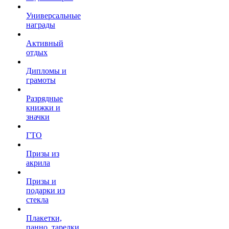
Универсальные
награды
Активный
отдых
Дипломы и
грамоты
Разрядные
книжки и
значки
ГТО
Призы из
акрила
Призы и
подарки из
стекла
Плакетки,
панно, тарелки