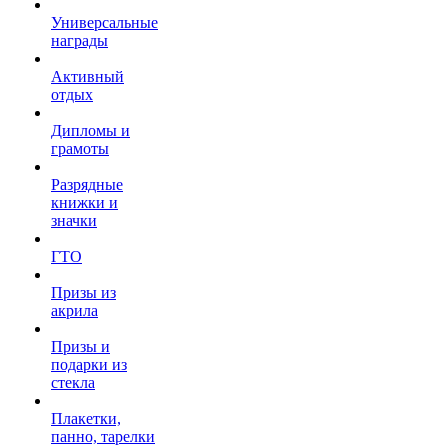
Универсальные
награды
Активный
отдых
Дипломы и
грамоты
Разрядные
книжки и
значки
ГТО
Призы из
акрила
Призы и
подарки из
стекла
Плакетки,
панно, тарелки