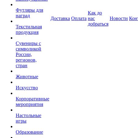
Футляры для
Как до
наград
Доставка
Оплата
нас
Новости
Кон
добраться
Текстильная
продукция
Сувениры с
символикой
России,
регионов,
стран
Животные
Искусство
Корпоративные
мероприятия
Настольные
игры
Образование