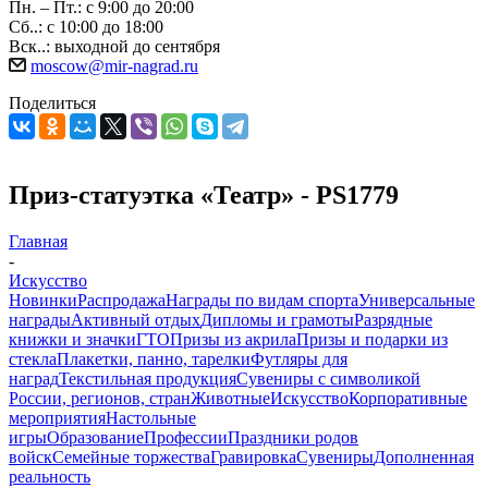
Пн. – Пт.: с 9:00 до 20:00
Сб..: с 10:00 до 18:00
Вск..: выходной до сентября
moscow@mir-nagrad.ru
Поделиться
Приз-статуэтка «Театр» - PS1779
Главная
-
Искусство
Новинки
Распродажа
Награды по видам спорта
Универсальные
награды
Активный отдых
Дипломы и грамоты
Разрядные
книжки и значки
ГТО
Призы из акрила
Призы и подарки из
стекла
Плакетки, панно, тарелки
Футляры для
наград
Текстильная продукция
Сувениры с символикой
России, регионов, стран
Животные
Искусство
Корпоративные
мероприятия
Настольные
игры
Образование
Профессии
Праздники родов
войск
Семейные торжества
Гравировка
Сувениры
Дополненная
реальность