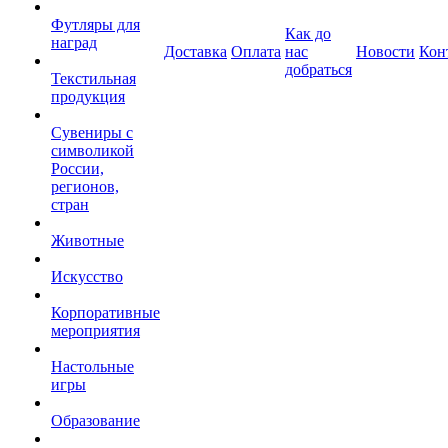
Футляры для
Как до
наград
Доставка
Оплата
нас
Новости
Кон
добраться
Текстильная
продукция
Сувениры с
символикой
России,
регионов,
стран
Животные
Искусство
Корпоративные
мероприятия
Настольные
игры
Образование