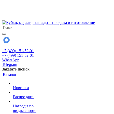
!!! Внимание !!!
6 и 7 августа - магазин работает до 18:00
15 августа - выходной
До сентября Воскресенье - выходной день.
+7 (499) 151-52-01
+7 (499) 151-52-01
WhatsApp
Telegram
Заказать звонок
Каталог
Новинки
Распродажа
Награды по
видам спорта