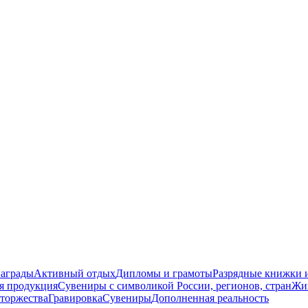
награды
Активный отдых
Дипломы и грамоты
Разрядные книжки и
я продукция
Сувениры с символикой России, регионов, стран
Жи
торжества
Гравировка
Сувениры
Дополненная реальность