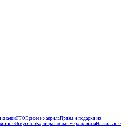
 значки
ГТО
Призы из акрила
Призы и подарки из
вотные
Искусство
Корпоративные мероприятия
Настольные