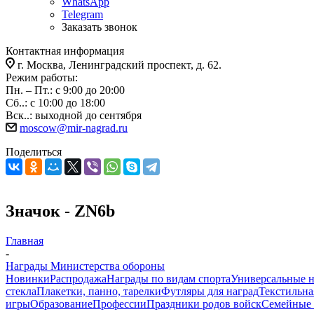
WhatsApp
Telegram
Заказать звонок
Контактная информация
г. Москва, Ленинградский проспект, д. 62.
Режим работы:
Пн. – Пт.: с 9:00 до 20:00
Сб..: с 10:00 до 18:00
Вск..: выходной до сентября
moscow@mir-nagrad.ru
Поделиться
Значок - ZN6b
Главная
-
Награды Министерства обороны
Новинки
Распродажа
Награды по видам спорта
Универсальные 
стекла
Плакетки, панно, тарелки
Футляры для наград
Текстильна
игры
Образование
Профессии
Праздники родов войск
Семейные 