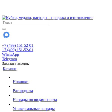
!!! Внимание !!!
28 июля и 3 августа - магазин работает до 18:00
До сентября Воскресенье - выходной день.
+7 (499) 151-52-01
+7 (499) 151-52-01
WhatsApp
Telegram
Заказать звонок
Каталог
Новинки
Распродажа
Награды по видам спорта
Универсальные награды