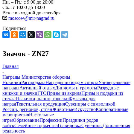
Пн. – Пт.: с 9:00 до 20:00
Сб..: с 10:00 до 18:00
Вск..: выходной до сентября
moscow@mir-nagrad.ru
Поделиться
Значок - ZN27
Главная
-
Награды Министерства обороны
Новинки
Распродажа
Награды по видам спорта
Универсальные
награды
Активный отдых
Дипломы и грамоты
Разрядные
книжки и значки
ГТО
Призы из акрила
Призы и подарки из
стекла
Плакетки, панно, тарелки
Футляры для
наград
Текстильная продукция
Сувениры с символикой
России, регионов, стран
Животные
Искусство
Корпоративные
мероприятия
Настольные
игры
Образование
Профессии
Праздники родов
войск
Семейные торжества
Гравировка
Сувениры
Дополненная
реальность