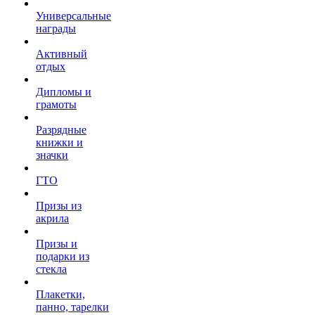
Универсальные
награды
Активный
отдых
Дипломы и
грамоты
Разрядные
книжки и
значки
ГТО
Призы из
акрила
Призы и
подарки из
стекла
Плакетки,
панно, тарелки