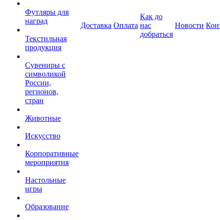
Футляры для
Как до
наград
Доставка
Оплата
нас
Новости
Кон
добраться
Текстильная
продукция
Сувениры с
символикой
России,
регионов,
стран
Животные
Искусство
Корпоративные
мероприятия
Настольные
игры
Образование