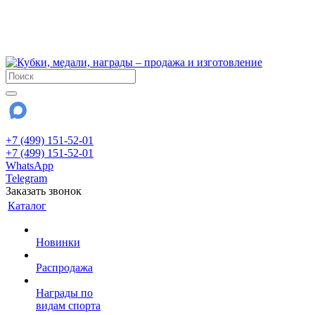
!!! Внимание !!!
6 и 7 августа - магазин работает до 18:00
15 августа - выходной
До сентября Воскресенье - выходной день.
+7 (499) 151-52-01
+7 (499) 151-52-01
WhatsApp
Telegram
Заказать звонок
Каталог
Новинки
Распродажа
Награды по
видам спорта