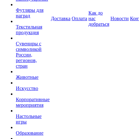
Футляры для
Как до
наград
Доставка
Оплата
нас
Новости
Кон
добраться
Текстильная
продукция
Сувениры с
символикой
России,
регионов,
стран
Животные
Искусство
Корпоративные
мероприятия
Настольные
игры
Образование