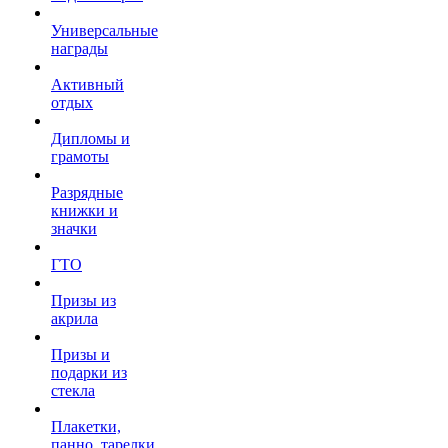
Универсальные
награды
Активный
отдых
Дипломы и
грамоты
Разрядные
книжки и
значки
ГТО
Призы из
акрила
Призы и
подарки из
стекла
Плакетки,
панно, тарелки