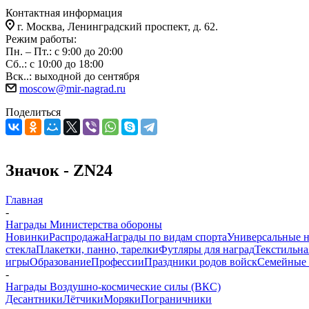
Контактная информация
г. Москва, Ленинградский проспект, д. 62.
Режим работы:
Пн. – Пт.: с 9:00 до 20:00
Сб..: с 10:00 до 18:00
Вск..: выходной до сентября
moscow@mir-nagrad.ru
Поделиться
Значок - ZN24
Главная
-
Награды Министерства обороны
Новинки
Распродажа
Награды по видам спорта
Универсальные 
стекла
Плакетки, панно, тарелки
Футляры для наград
Текстильна
игры
Образование
Профессии
Праздники родов войск
Семейные 
-
Награды Воздушно-космические силы (ВКС)
Десантники
Лётчики
Моряки
Пограничники