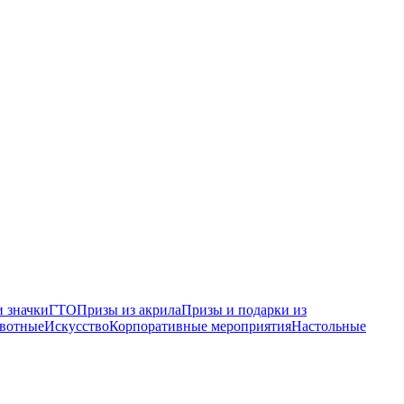
 значки
ГТО
Призы из акрила
Призы и подарки из
вотные
Искусство
Корпоративные мероприятия
Настольные