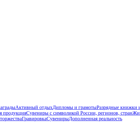
награды
Активный отдых
Дипломы и грамоты
Разрядные книжки и
я продукция
Сувениры с символикой России, регионов, стран
Жи
торжества
Гравировка
Сувениры
Дополненная реальность