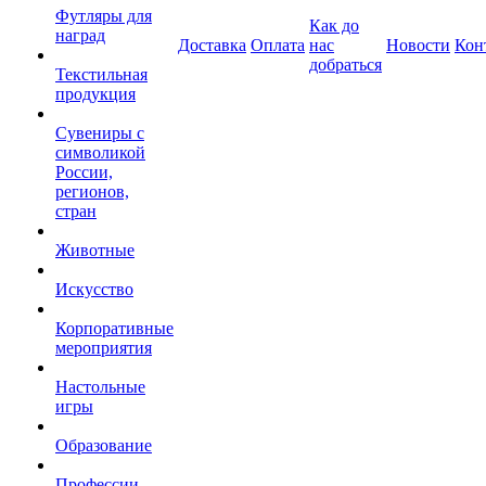
Футляры для
Как до
наград
Доставка
Оплата
нас
Новости
Кон
добраться
Текстильная
продукция
Сувениры с
символикой
России,
регионов,
стран
Животные
Искусство
Корпоративные
мероприятия
Настольные
игры
Образование
Профессии