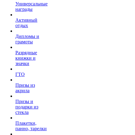
Универсальные
награды
Активный
отдых
Дипломы и
грамоты
Разрядные
книжки и
значки
ГТО
Призы из
акрила
Призы и
подарки из
стекла
Плакетки,
панно, тарелки