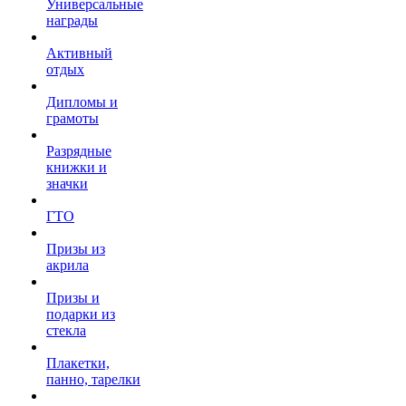
Универсальные
награды
Активный
отдых
Дипломы и
грамоты
Разрядные
книжки и
значки
ГТО
Призы из
акрила
Призы и
подарки из
стекла
Плакетки,
панно, тарелки