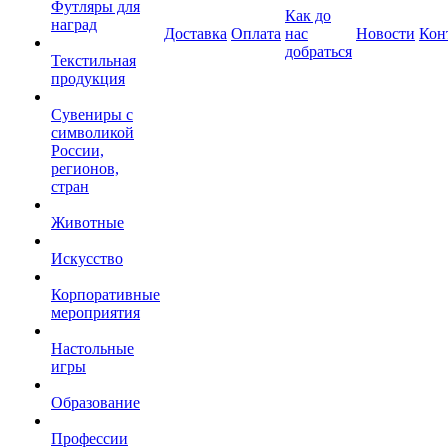
Футляры для
Как до
наград
Доставка
Оплата
нас
Новости
Кон
добраться
Текстильная
продукция
Сувениры с
символикой
России,
регионов,
стран
Животные
Искусство
Корпоративные
мероприятия
Настольные
игры
Образование
Профессии