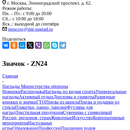
г. Москва, Ленинградский проспект, д. 62.
Режим работы:
Пн. – Пт.: с 9:00 до 20:00
Сб..: с 10:00 до 18:00
Вск..: выходной до сентября
moscow@mir-nagrad.ru
Поделиться
Значок - ZN24
Главная
-
Награды Министерства обороны
Новинки
Распродажа
Награды по видам спорта
Универсальные
награды
Активный отдых
Дипломы и грамоты
Разрядные
книжки и значки
ГТО
Призы из акрила
Призы и подарки из
стекла
Плакетки, панно, тарелки
Футляры для
наград
Текстильная продукция
Сувениры с символикой
России, регионов, стран
Животные
Искусство
Корпоративные
мероприятия
Настольные
игры
Образование
Профессии
Праздники родов