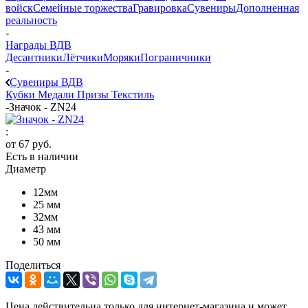
войск
Семейные торжества
Гравировка
Сувениры
Дополненная
реальность
-
Награды ВДВ
Десантники
Лётчики
Моряки
Пограничники
-
Сувениры ВДВ
Кубки
Медали
Призы
Текстиль
-
Значок - ZN24
:
от
67 руб.
Есть в наличии
Диаметр
12мм
25 мм
32мм
43 мм
50 мм
Поделиться
Цена действительна только для интернет-магазина и может