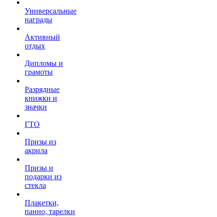
Универсальные
награды
Активный
отдых
Дипломы и
грамоты
Разрядные
книжки и
значки
ГТО
Призы из
акрила
Призы и
подарки из
стекла
Плакетки,
панно, тарелки