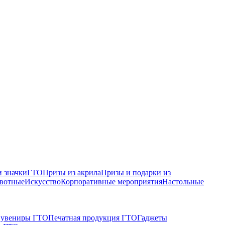
 значки
ГТО
Призы из акрила
Призы и подарки из
вотные
Искусство
Корпоративные мероприятия
Настольные
увениры ГТО
Печатная продукция ГТО
Гаджеты