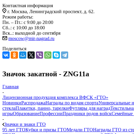
Контактная информация
г. Москва, Ленинградский проспект, д. 62.
Режим работы:
Пн. – Пт.: с 9:00 до 20:00
Сб..: с 10:00 до 18:00
Вск..: выходной до сентября
moscow@mir-nagrad.ru
Поделиться
Значок закатной - ZNG11a
Главная
-
Лицензионная продукция комплекса ВФСК «ГТО»
Новинки
Распродажа
Награды по видам спорта
Универсальные 
стекла
Плакетки, панно, тарелки
Футляры для наград
Текстильна
игры
Образование
Профессии
Праздники родов войск
Семейные 
-
Значки и знаки ГТО
95 лет ГТО
Кубки и призы ГТО
Медали ГТО
Награды ГТО из сте