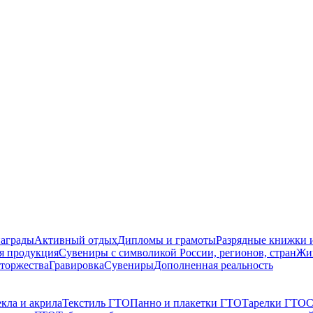
награды
Активный отдых
Дипломы и грамоты
Разрядные книжки и
я продукция
Сувениры с символикой России, регионов, стран
Жи
торжества
Гравировка
Сувениры
Дополненная реальность
кла и акрила
Текстиль ГТО
Панно и плакетки ГТО
Тарелки ГТО
С