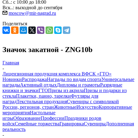
Сб..: с 10:00 до 18:00
Вск..: выходной до сентября
moscow@mir-nagrad.ru
Поделиться
Значок закатной - ZNG10b
Главная
-
Лицензионная продукция комплекса ВФСК «ГТО»
Новинки
Распродажа
Награды по видам спорта
Универсальные
награды
Активный отдых
Дипломы и грамоты
Разрядные
книжки и значки
ГТО
Призы из акрила
Призы и подарки из
стекла
Плакетки, панно, тарелки
Футляры для
наград
Текстильная продукция
Сувениры с символикой
России, регионов, стран
Животные
Искусство
Корпоративные
мероприятия
Настольные
игры
Образование
Профессии
Праздники родов
войск
Семейные торжества
Гравировка
Сувениры
Дополненная
реальность
-