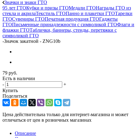
Значки и знаки ГТО
95 лет ГТО
Кубки и призы ГТО
Медали ГТО
Награды ГТО из
стекла и акрила
Текстиль ГТО
Панно и плакетки ГТО
Тарелки
ГТО
Сувениры ГТО
Печатная продукция ГТО
Гаджеты
ГТО
Письменные принадлежности с символикой ГТО
Флаги и
флажки ГТО
Таблички, баннеры, стенды, перетяжки с
символикой ГТО
-
Значок закатной - ZNG10b
79
руб.
Есть в наличии
-
+
Купить
Поделиться
Цена действительна только для интернет-магазина и может
отличаться от цен в розничных магазинах
Описание