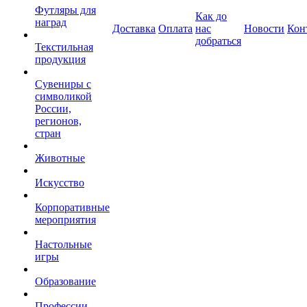
Футляры для
Как до
наград
Доставка
Оплата
нас
Новости
Кон
добраться
Текстильная
продукция
Сувениры с
символикой
России,
регионов,
стран
Животные
Искусство
Корпоративные
мероприятия
Настольные
игры
Образование
Профессии