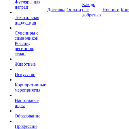
Футляры для
Как до
наград
Доставка
Оплата
нас
Новости
Кон
добраться
Текстильная
продукция
Сувениры с
символикой
России,
регионов,
стран
Животные
Искусство
Корпоративные
мероприятия
Настольные
игры
Образование
Профессии