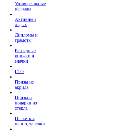
Универсальные
награды
Активный
отдых
Дипломы и
грамоты
Разрядные
книжки и
значки
ГТО
Призы из
акрила
Призы и
подарки из
стекла
Плакетки,
панно, тарелки