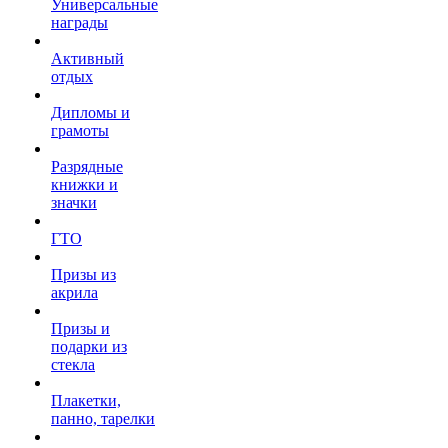
Универсальные
награды
Активный
отдых
Дипломы и
грамоты
Разрядные
книжки и
значки
ГТО
Призы из
акрила
Призы и
подарки из
стекла
Плакетки,
панно, тарелки