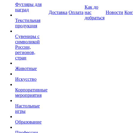
Футляры для
Как до
наград
Доставка
Оплата
нас
Новости
Кон
добраться
Текстильная
продукция
Сувениры с
символикой
России,
регионов,
стран
Животные
Искусство
Корпоративные
мероприятия
Настольные
игры
Образование
Профессии