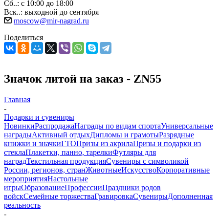
Сб..: с 10:00 до 18:00
Вск..: выходной до сентября
moscow@mir-nagrad.ru
Поделиться
Значок литой на заказ - ZN55
Главная
-
Подарки и сувениры
Новинки
Распродажа
Награды по видам спорта
Универсальные
награды
Активный отдых
Дипломы и грамоты
Разрядные
книжки и значки
ГТО
Призы из акрила
Призы и подарки из
стекла
Плакетки, панно, тарелки
Футляры для
наград
Текстильная продукция
Сувениры с символикой
России, регионов, стран
Животные
Искусство
Корпоративные
мероприятия
Настольные
игры
Образование
Профессии
Праздники родов
войск
Семейные торжества
Гравировка
Сувениры
Дополненная
реальность
-