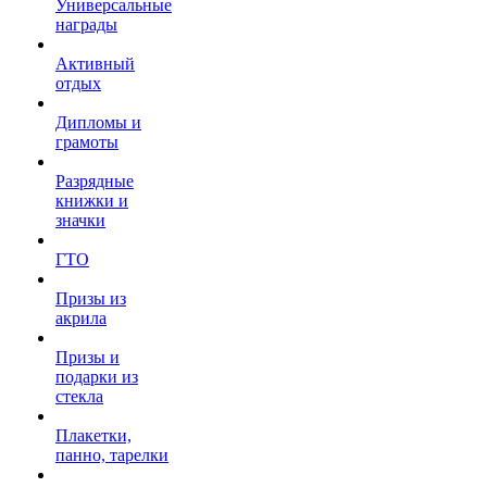
Универсальные
награды
Активный
отдых
Дипломы и
грамоты
Разрядные
книжки и
значки
ГТО
Призы из
акрила
Призы и
подарки из
стекла
Плакетки,
панно, тарелки