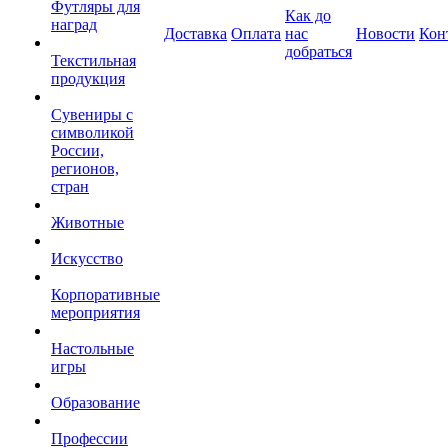
Футляры для
Как до
наград
Доставка
Оплата
нас
Новости
Кон
добраться
Текстильная
продукция
Сувениры с
символикой
России,
регионов,
стран
Животные
Искусство
Корпоративные
мероприятия
Настольные
игры
Образование
Профессии