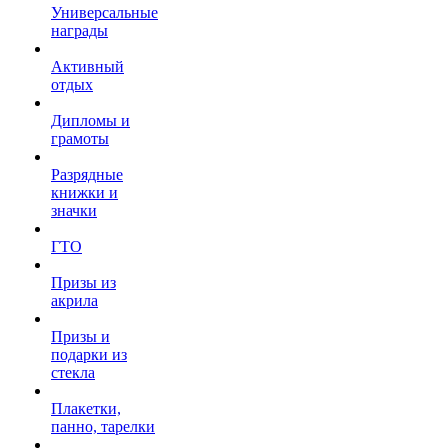
Универсальные
награды
Активный
отдых
Дипломы и
грамоты
Разрядные
книжки и
значки
ГТО
Призы из
акрила
Призы и
подарки из
стекла
Плакетки,
панно, тарелки