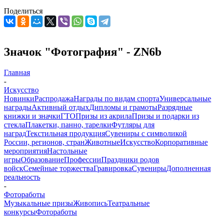
Поделиться
Значок "Фотография" - ZN6b
Главная
-
Искусство
Новинки
Распродажа
Награды по видам спорта
Универсальные
награды
Активный отдых
Дипломы и грамоты
Разрядные
книжки и значки
ГТО
Призы из акрила
Призы и подарки из
стекла
Плакетки, панно, тарелки
Футляры для
наград
Текстильная продукция
Сувениры с символикой
России, регионов, стран
Животные
Искусство
Корпоративные
мероприятия
Настольные
игры
Образование
Профессии
Праздники родов
войск
Семейные торжества
Гравировка
Сувениры
Дополненная
реальность
-
Фотоработы
Музыкальные призы
Живопись
Театральные
конкурсы
Фотоработы