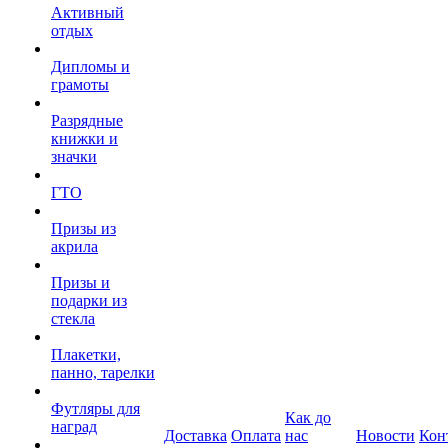
Активный
отдых
Дипломы и
грамоты
Разрядные
книжки и
значки
ГТО
Призы из
акрила
Призы и
подарки из
стекла
Плакетки,
панно, тарелки
Футляры для
Как до
наград
Доставка
Оплата
нас
Новости
Кон