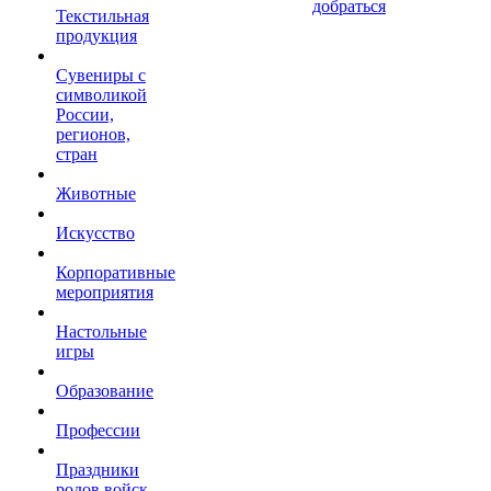
добраться
Текстильная
продукция
Сувениры с
символикой
России,
регионов,
стран
Животные
Искусство
Корпоративные
мероприятия
Настольные
игры
Образование
Профессии
Праздники
родов войск