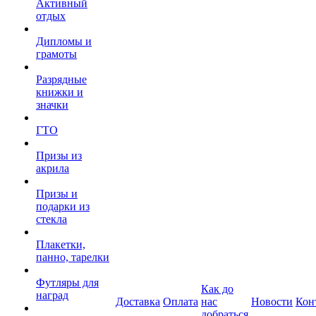
Активный
отдых
Дипломы и
грамоты
Разрядные
книжки и
значки
ГТО
Призы из
акрила
Призы и
подарки из
стекла
Плакетки,
панно, тарелки
Футляры для
Как до
наград
Доставка
Оплата
нас
Новости
Кон
добраться