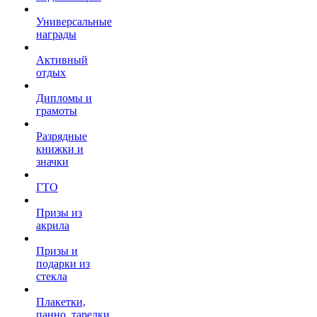
Универсальные
награды
Активный
отдых
Дипломы и
грамоты
Разрядные
книжки и
значки
ГТО
Призы из
акрила
Призы и
подарки из
стекла
Плакетки,
панно, тарелки