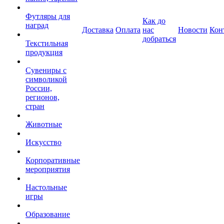
Футляры для
Как до
наград
Доставка
Оплата
нас
Новости
Кон
добраться
Текстильная
продукция
Сувениры с
символикой
России,
регионов,
стран
Животные
Искусство
Корпоративные
мероприятия
Настольные
игры
Образование