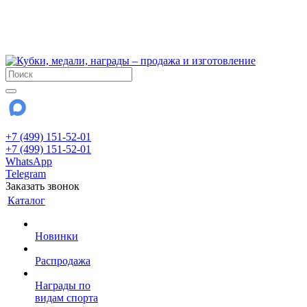
!!! Внимание !!!
6 и 7 августа - магазин работает до 18:00
15 августа - выходной
До сентября Воскресенье - выходной день.
+7 (499) 151-52-01
+7 (499) 151-52-01
WhatsApp
Telegram
Заказать звонок
Каталог
Новинки
Распродажа
Награды по
видам спорта