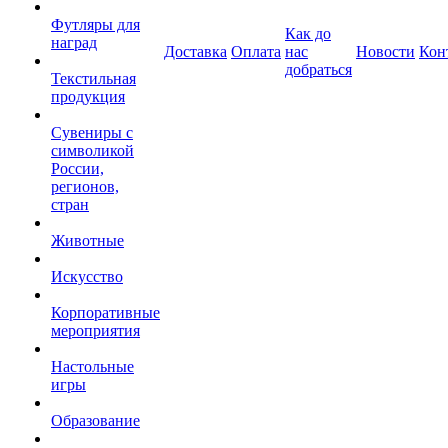
Футляры для
Как до
наград
Доставка
Оплата
нас
Новости
Кон
добраться
Текстильная
продукция
Сувениры с
символикой
России,
регионов,
стран
Животные
Искусство
Корпоративные
мероприятия
Настольные
игры
Образование