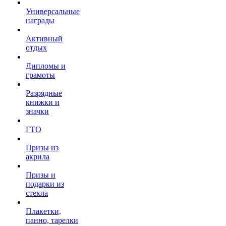
Универсальные
награды
Активный
отдых
Дипломы и
грамоты
Разрядные
книжки и
значки
ГТО
Призы из
акрила
Призы и
подарки из
стекла
Плакетки,
панно, тарелки