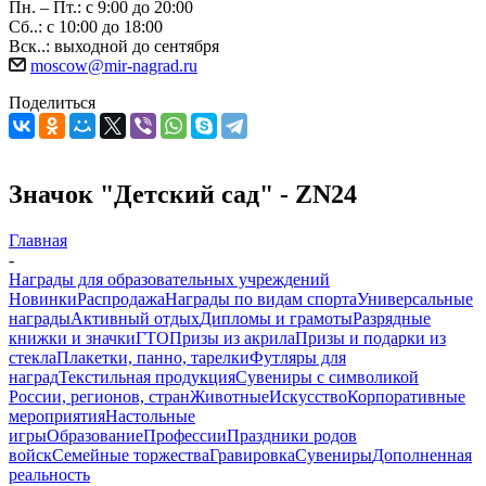
Пн. – Пт.: с 9:00 до 20:00
Сб..: с 10:00 до 18:00
Вск..: выходной до сентября
moscow@mir-nagrad.ru
Поделиться
Значок "Детский сад" - ZN24
Главная
-
Награды для образовательных учреждений
Новинки
Распродажа
Награды по видам спорта
Универсальные
награды
Активный отдых
Дипломы и грамоты
Разрядные
книжки и значки
ГТО
Призы из акрила
Призы и подарки из
стекла
Плакетки, панно, тарелки
Футляры для
наград
Текстильная продукция
Сувениры с символикой
России, регионов, стран
Животные
Искусство
Корпоративные
мероприятия
Настольные
игры
Образование
Профессии
Праздники родов
войск
Семейные торжества
Гравировка
Сувениры
Дополненная
реальность