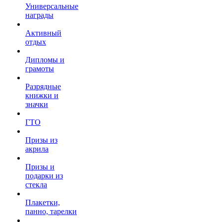
Универсальные
награды
Активный
отдых
Дипломы и
грамоты
Разрядные
книжки и
значки
ГТО
Призы из
акрила
Призы и
подарки из
стекла
Плакетки,
панно, тарелки