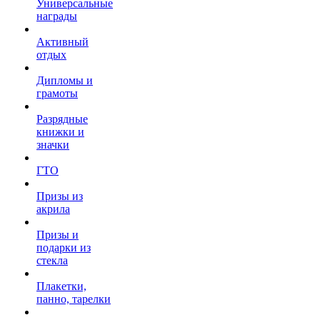
Универсальные
награды
Активный
отдых
Дипломы и
грамоты
Разрядные
книжки и
значки
ГТО
Призы из
акрила
Призы и
подарки из
стекла
Плакетки,
панно, тарелки