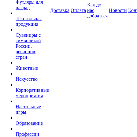
Футляры для
Как до
наград
Доставка
Оплата
нас
Новости
Кон
добраться
Текстильная
продукция
Сувениры с
символикой
России,
регионов,
стран
Животные
Искусство
Корпоративные
мероприятия
Настольные
игры
Образование
Профессии