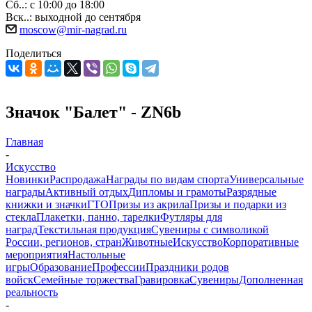
Сб..: с 10:00 до 18:00
Вск..: выходной до сентября
moscow@mir-nagrad.ru
Поделиться
Значок "Балет" - ZN6b
Главная
-
Искусство
Новинки
Распродажа
Награды по видам спорта
Универсальные
награды
Активный отдых
Дипломы и грамоты
Разрядные
книжки и значки
ГТО
Призы из акрила
Призы и подарки из
стекла
Плакетки, панно, тарелки
Футляры для
наград
Текстильная продукция
Сувениры с символикой
России, регионов, стран
Животные
Искусство
Корпоративные
мероприятия
Настольные
игры
Образование
Профессии
Праздники родов
войск
Семейные торжества
Гравировка
Сувениры
Дополненная
реальность
-