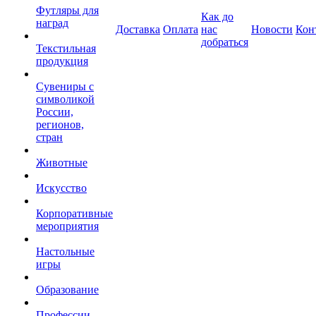
Футляры для
Как до
наград
Доставка
Оплата
нас
Новости
Кон
добраться
Текстильная
продукция
Сувениры с
символикой
России,
регионов,
стран
Животные
Искусство
Корпоративные
мероприятия
Настольные
игры
Образование
Профессии