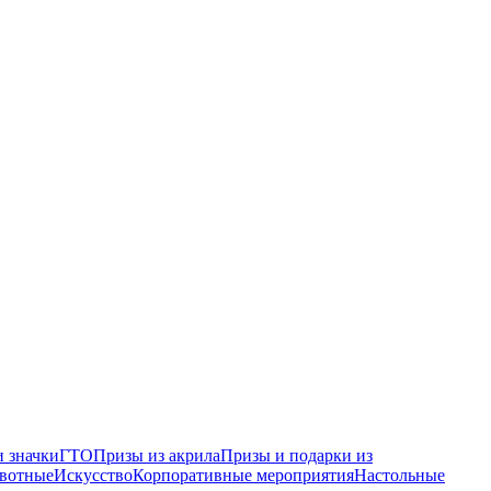
 значки
ГТО
Призы из акрила
Призы и подарки из
вотные
Искусство
Корпоративные мероприятия
Настольные