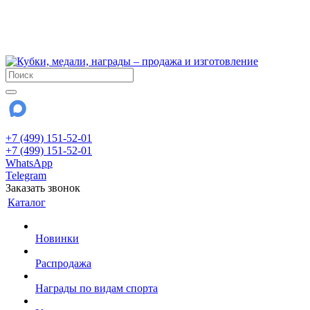
!!! Внимание !!!
6 и 7 августа - магазин работает до 18:00
15 августа - выходной
До сентября Воскресенье - выходной день.
+7 (499) 151-52-01
+7 (499) 151-52-01
WhatsApp
Telegram
Заказать звонок
Каталог
Новинки
Распродажа
Награды по видам спорта