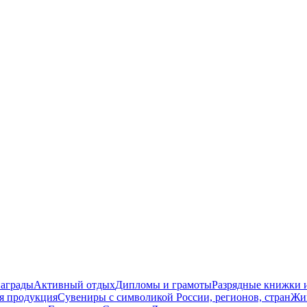
награды
Активный отдых
Дипломы и грамоты
Разрядные книжки и
я продукция
Сувениры с символикой России, регионов, стран
Жи