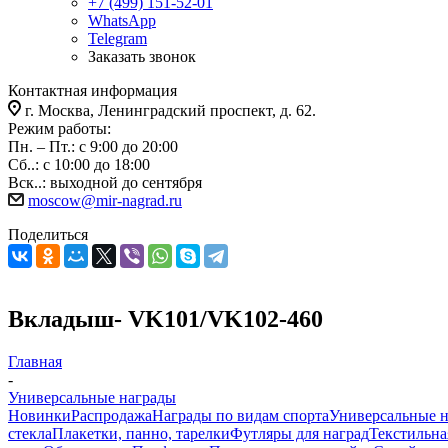
+7 (499) 151-52-01
WhatsApp
Telegram
Заказать звонок
Контактная информация
г. Москва, Ленинградский проспект, д. 62.
Режим работы:
Пн. – Пт.: с 9:00 до 20:00
Сб..: с 10:00 до 18:00
Вск..: выходной до сентября
moscow@mir-nagrad.ru
Поделиться
Вкладыш- VK101/VK102-460
Главная
-
Универсальные награды
Новинки
Распродажа
Награды по видам спорта
Универсальные 
стекла
Плакетки, панно, тарелки
Футляры для наград
Текстильна