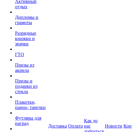
Активный
отдых
Дипломы и
грамоты
Разрядные
книжки и
значки
ГТО
Призы из
акрила
Призы и
подарки из
стекла
Плакетки,
панно, тарелки
Футляры для
Как до
наград
Доставка
Оплата
нас
Новости
Кон
добраться