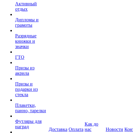
Активный
отдых
Дипломы и
грамоты
Разрядные
книжки и
значки
ГТО
Призы из
акрила
Призы и
подарки из
стекла
Плакетки,
панно, тарелки
Футляры для
Как до
наград
Доставка
Оплата
нас
Новости
Кон