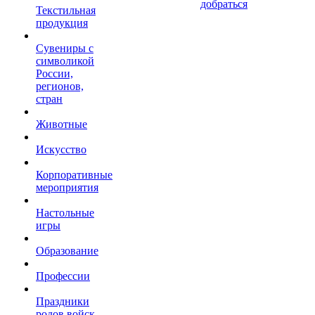
добраться
Текстильная
продукция
Сувениры с
символикой
России,
регионов,
стран
Животные
Искусство
Корпоративные
мероприятия
Настольные
игры
Образование
Профессии
Праздники
родов войск