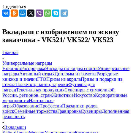
Поделиться
Вкладыш с изображением по эскизу
заказчика - VK521/ VK522/ VK523
Главная
-
Универсальные награды
Новинки
Распродажа
Награды по видам спорта
Универсальные
награды
Активный отдых
Дипломы и грамоты
Разрядные
книжки и значки
ГТО
Призы из акрила
Призы и подарки из
стекла
Плакетки, панно, тарелки
Футляры для
наград
Текстильная продукция
Сувениры с символикой
России, регионов, стран
Животные
Искусство
Корпоративные
мероприятия
Настольные
игры
Образование
Профессии
Праздники родов
войск
Семейные торжества
Гравировка
Сувениры
Дополненная
реальность
-
Вкладыши
Кубки
Призы
Медали
Удостоверения
Комплекты