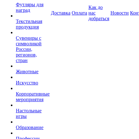
Футляры для
Как до
наград
Доставка
Оплата
нас
Новости
Кон
добраться
Текстильная
продукция
Сувениры с
символикой
России,
регионов,
стран
Животные
Искусство
Корпоративные
мероприятия
Настольные
игры
Образование
Профессии