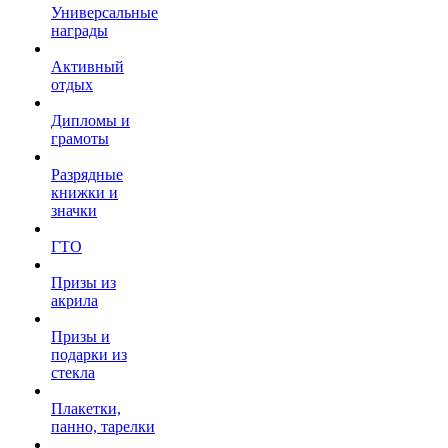
Универсальные
награды
Активный
отдых
Дипломы и
грамоты
Разрядные
книжки и
значки
ГТО
Призы из
акрила
Призы и
подарки из
стекла
Плакетки,
панно, тарелки