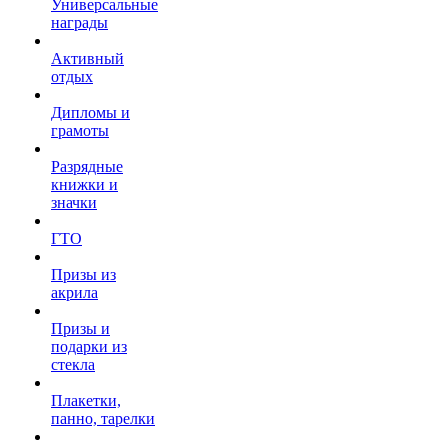
Универсальные
награды
Активный
отдых
Дипломы и
грамоты
Разрядные
книжки и
значки
ГТО
Призы из
акрила
Призы и
подарки из
стекла
Плакетки,
панно, тарелки