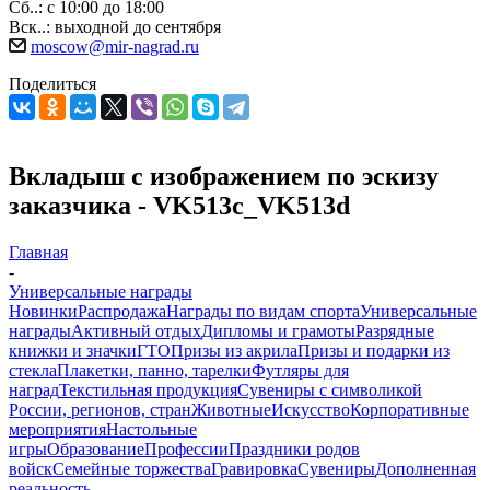
Сб..: с 10:00 до 18:00
Вск..: выходной до сентября
moscow@mir-nagrad.ru
Поделиться
Вкладыш с изображением по эскизу
заказчика - VK513c_VK513d
Главная
-
Универсальные награды
Новинки
Распродажа
Награды по видам спорта
Универсальные
награды
Активный отдых
Дипломы и грамоты
Разрядные
книжки и значки
ГТО
Призы из акрила
Призы и подарки из
стекла
Плакетки, панно, тарелки
Футляры для
наград
Текстильная продукция
Сувениры с символикой
России, регионов, стран
Животные
Искусство
Корпоративные
мероприятия
Настольные
игры
Образование
Профессии
Праздники родов
войск
Семейные торжества
Гравировка
Сувениры
Дополненная
реальность