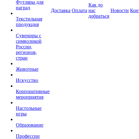
Футляры для
Как до
наград
Доставка
Оплата
нас
Новости
Кон
добраться
Текстильная
продукция
Сувениры с
символикой
России,
регионов,
стран
Животные
Искусство
Корпоративные
мероприятия
Настольные
игры
Образование
Профессии