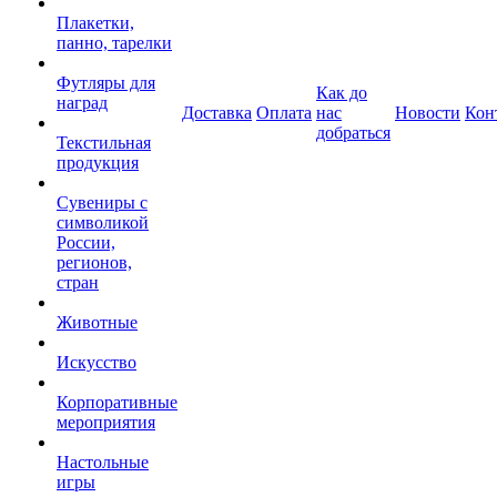
Плакетки,
панно, тарелки
Футляры для
Как до
наград
Доставка
Оплата
нас
Новости
Кон
добраться
Текстильная
продукция
Сувениры с
символикой
России,
регионов,
стран
Животные
Искусство
Корпоративные
мероприятия
Настольные
игры