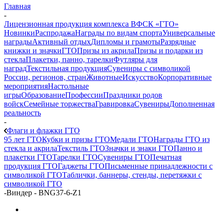
Главная
-
Лицензионная продукция комплекса ВФСК «ГТО»
Новинки
Распродажа
Награды по видам спорта
Универсальные
награды
Активный отдых
Дипломы и грамоты
Разрядные
книжки и значки
ГТО
Призы из акрила
Призы и подарки из
стекла
Плакетки, панно, тарелки
Футляры для
наград
Текстильная продукция
Сувениры с символикой
России, регионов, стран
Животные
Искусство
Корпоративные
мероприятия
Настольные
игры
Образование
Профессии
Праздники родов
войск
Семейные торжества
Гравировка
Сувениры
Дополненная
реальность
-
Флаги и флажки ГТО
95 лет ГТО
Кубки и призы ГТО
Медали ГТО
Награды ГТО из
стекла и акрила
Текстиль ГТО
Значки и знаки ГТО
Панно и
плакетки ГТО
Тарелки ГТО
Сувениры ГТО
Печатная
продукция ГТО
Гаджеты ГТО
Письменные принадлежности с
символикой ГТО
Таблички, баннеры, стенды, перетяжки с
символикой ГТО
-
Виндер - BNG37-6-Z1