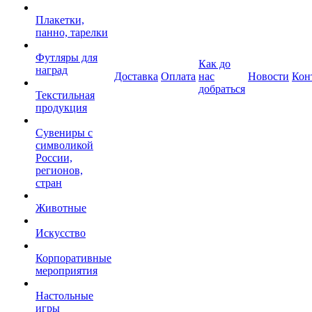
Плакетки,
панно, тарелки
Футляры для
Как до
наград
Доставка
Оплата
нас
Новости
Кон
добраться
Текстильная
продукция
Сувениры с
символикой
России,
регионов,
стран
Животные
Искусство
Корпоративные
мероприятия
Настольные
игры