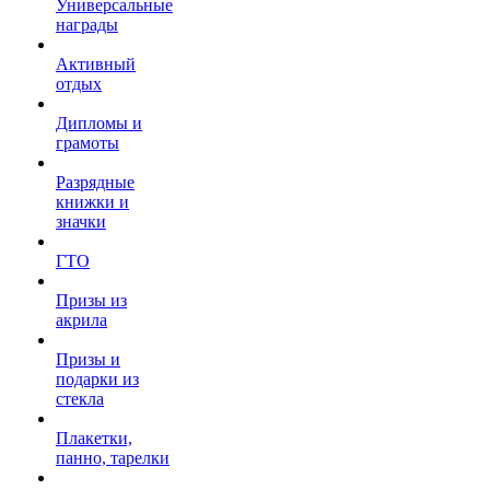
Универсальные
награды
Активный
отдых
Дипломы и
грамоты
Разрядные
книжки и
значки
ГТО
Призы из
акрила
Призы и
подарки из
стекла
Плакетки,
панно, тарелки