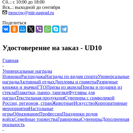
Сб..: с 10:00 до 18:00
Вск..: выходной до сентября
moscow@mir-nagrad.ru
Поделиться
Удостоверение на заказ - UD10
Главная
-
Универсальные награды
Новинки
Распродажа
Награды по видам спорта
Универсальные
награды
Активный отдых
Дипломы и грамоты
Разрядные
книжки и значки
ГТО
Призы из акрила
Призы и подарки из
стекла
Плакетки, панно, тарелки
Футляры для
наград
Текстильная продукция
Сувениры с символикой
России, регионов, стран
Животные
Искусство
Корпоративные
мероприятия
Настольные
игры
Образование
Профессии
Праздники родов
войск
Семейные торжества
Гравировка
Сувениры
Дополненная
реальность
-