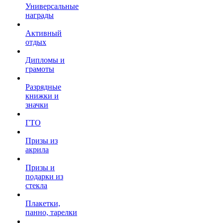
Универсальные
награды
Активный
отдых
Дипломы и
грамоты
Разрядные
книжки и
значки
ГТО
Призы из
акрила
Призы и
подарки из
стекла
Плакетки,
панно, тарелки