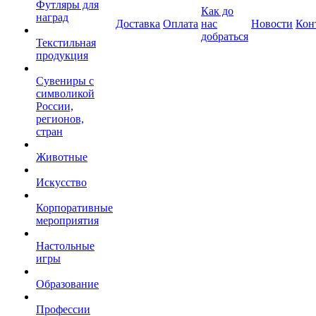
Футляры для
Как до
наград
Доставка
Оплата
нас
Новости
Кон
добраться
Текстильная
продукция
Сувениры с
символикой
России,
регионов,
стран
Животные
Искусство
Корпоративные
мероприятия
Настольные
игры
Образование
Профессии