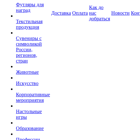
Футляры для
Как до
наград
Доставка
Оплата
нас
Новости
Кон
добраться
Текстильная
продукция
Сувениры с
символикой
России,
регионов,
стран
Животные
Искусство
Корпоративные
мероприятия
Настольные
игры
Образование
Профессии