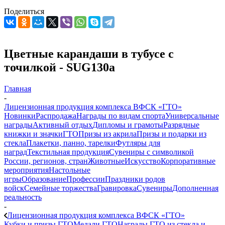
Поделиться
Цветные карандаши в тубусе с
точилкой - SUG130a
Главная
-
Лицензионная продукция комплекса ВФСК «ГТО»
Новинки
Распродажа
Награды по видам спорта
Универсальные
награды
Активный отдых
Дипломы и грамоты
Разрядные
книжки и значки
ГТО
Призы из акрила
Призы и подарки из
стекла
Плакетки, панно, тарелки
Футляры для
наград
Текстильная продукция
Сувениры с символикой
России, регионов, стран
Животные
Искусство
Корпоративные
мероприятия
Настольные
игры
Образование
Профессии
Праздники родов
войск
Семейные торжества
Гравировка
Сувениры
Дополненная
реальность
-
Лицензионная продукция комплекса ВФСК «ГТО»
Кубки и призы ГТО
Медали ГТО
Награды ГТО из стекла и