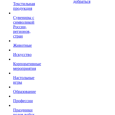
добраться
Текстильная
продукция
Сувениры с
символикой
России,
регионов,
стран
Животные
Искусство
Корпоративные
мероприятия
Настольные
игры
Образование
Профессии
Праздники
родов войск