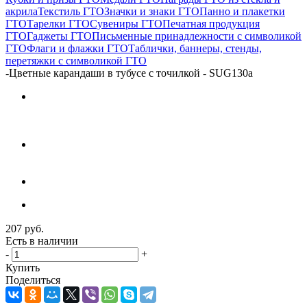
акрила
Текстиль ГТО
Значки и знаки ГТО
Панно и плакетки
ГТО
Тарелки ГТО
Сувениры ГТО
Печатная продукция
ГТО
Гаджеты ГТО
Письменные принадлежности с символикой
ГТО
Флаги и флажки ГТО
Таблички, баннеры, стенды,
перетяжки с символикой ГТО
-
Цветные карандаши в тубусе с точилкой - SUG130a
207
руб.
Есть в наличии
-
+
Купить
Поделиться