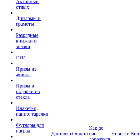
Активный
отдых
Дипломы и
грамоты
Разрядные
книжки и
значки
ГТО
Призы из
акрила
Призы и
подарки из
стекла
Плакетки,
панно, тарелки
Футляры для
Как до
наград
Доставка
Оплата
нас
Новости
Кон
добраться