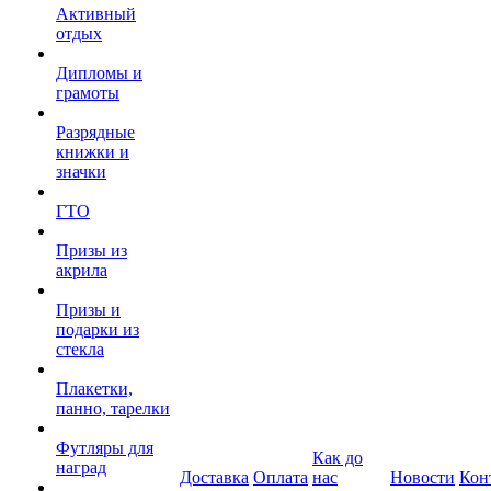
Активный
отдых
Дипломы и
грамоты
Разрядные
книжки и
значки
ГТО
Призы из
акрила
Призы и
подарки из
стекла
Плакетки,
панно, тарелки
Футляры для
Как до
наград
Доставка
Оплата
нас
Новости
Кон