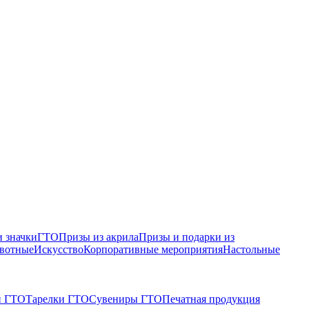
 значки
ГТО
Призы из акрила
Призы и подарки из
вотные
Искусство
Корпоративные мероприятия
Настольные
и ГТО
Тарелки ГТО
Сувениры ГТО
Печатная продукция