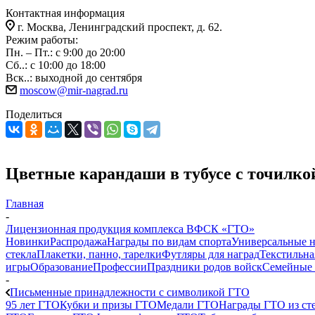
Контактная информация
г. Москва, Ленинградский проспект, д. 62.
Режим работы:
Пн. – Пт.: с 9:00 до 20:00
Сб..: с 10:00 до 18:00
Вск..: выходной до сентября
moscow@mir-nagrad.ru
Поделиться
Цветные карандаши в тубусе с точилко
Главная
-
Лицензионная продукция комплекса ВФСК «ГТО»
Новинки
Распродажа
Награды по видам спорта
Универсальные 
стекла
Плакетки, панно, тарелки
Футляры для наград
Текстильна
игры
Образование
Профессии
Праздники родов войск
Семейные 
-
Письменные принадлежности с символикой ГТО
95 лет ГТО
Кубки и призы ГТО
Медали ГТО
Награды ГТО из сте