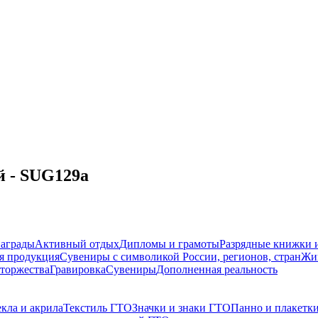
й - SUG129a
награды
Активный отдых
Дипломы и грамоты
Разрядные книжки и
я продукция
Сувениры с символикой России, регионов, стран
Жи
торжества
Гравировка
Сувениры
Дополненная реальность
кла и акрила
Текстиль ГТО
Значки и знаки ГТО
Панно и плакетк