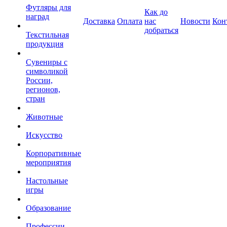
Футляры для
Как до
наград
Доставка
Оплата
нас
Новости
Кон
добраться
Текстильная
продукция
Сувениры с
символикой
России,
регионов,
стран
Животные
Искусство
Корпоративные
мероприятия
Настольные
игры
Образование
Профессии