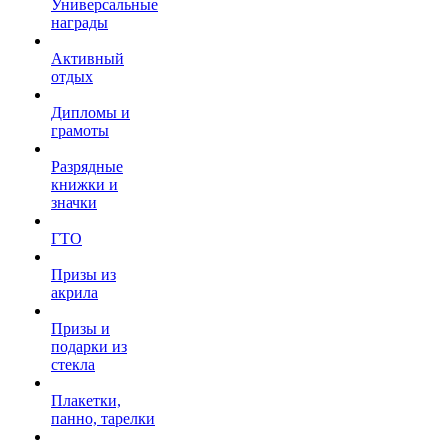
Универсальные
награды
Активный
отдых
Дипломы и
грамоты
Разрядные
книжки и
значки
ГТО
Призы из
акрила
Призы и
подарки из
стекла
Плакетки,
панно, тарелки