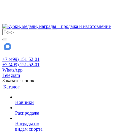
!!! Внимание !!!
6 и 7 августа - магазин работает до 18:00
15 августа - выходной
До сентября Воскресенье - выходной день.
+7 (499) 151-52-01
+7 (499) 151-52-01
WhatsApp
Telegram
Заказать звонок
Каталог
Новинки
Распродажа
Награды по
видам спорта