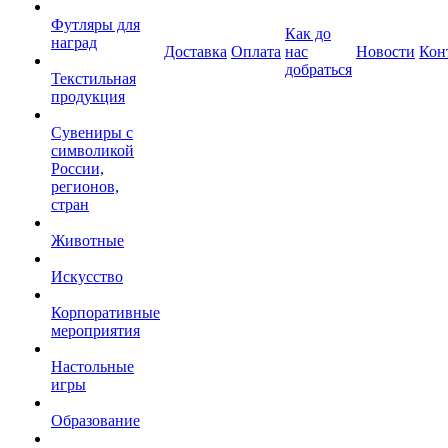
Футляры для
Как до
наград
Доставка
Оплата
нас
Новости
Кон
добраться
Текстильная
продукция
Сувениры с
символикой
России,
регионов,
стран
Животные
Искусство
Корпоративные
мероприятия
Настольные
игры
Образование