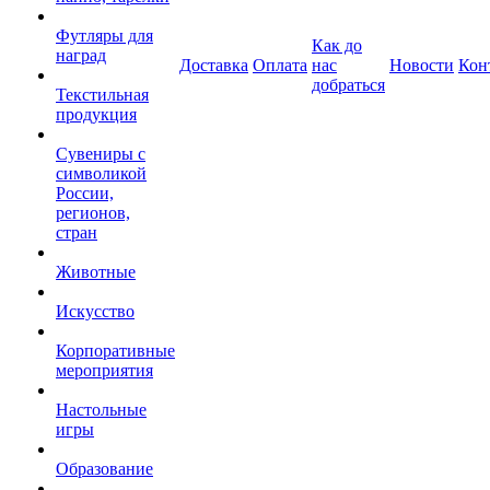
Футляры для
Как до
наград
Доставка
Оплата
нас
Новости
Кон
добраться
Текстильная
продукция
Сувениры с
символикой
России,
регионов,
стран
Животные
Искусство
Корпоративные
мероприятия
Настольные
игры
Образование