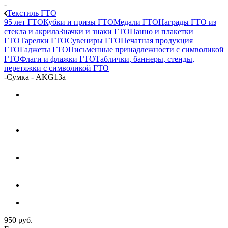
-
Текстиль ГТО
95 лет ГТО
Кубки и призы ГТО
Медали ГТО
Награды ГТО из
стекла и акрила
Значки и знаки ГТО
Панно и плакетки
ГТО
Тарелки ГТО
Сувениры ГТО
Печатная продукция
ГТО
Гаджеты ГТО
Письменные принадлежности с символикой
ГТО
Флаги и флажки ГТО
Таблички, баннеры, стенды,
перетяжки с символикой ГТО
-
Сумка - AKG13a
950
руб.