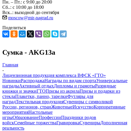
Пн. – Пт.: с 9:00 до 20:00
Сб..: с 10:00 до 18:00
Вск..: выходной до сентября
moscow@mir-nagrad.ru
Поделиться
Сумка - AKG13a
Главная
-
Лицензионная продукция комплекса ВФСК «ГТО»
Новинки
Распродажа
Награды по видам спорта
Универсальные
награды
Активный отдых
Дипломы и грамоты
Разрядные
книжки и значки
ГТО
Призы из акрила
Призы и подарки из
стекла
Плакетки, панно, тарелки
Футляры для
наград
Текстильная продукция
Сувениры с символикой
России, регионов, стран
Животные
Искусство
Корпоративные
мероприятия
Настольные
игры
Образование
Профессии
Праздники родов
войск
Семейные торжества
Гравировка
Сувениры
Дополненная
реальность