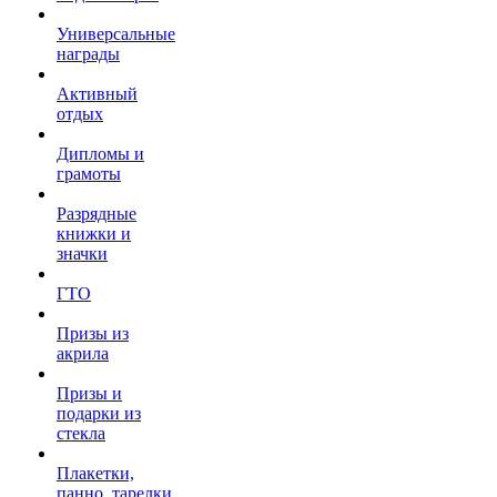
Универсальные
награды
Активный
отдых
Дипломы и
грамоты
Разрядные
книжки и
значки
ГТО
Призы из
акрила
Призы и
подарки из
стекла
Плакетки,
панно, тарелки