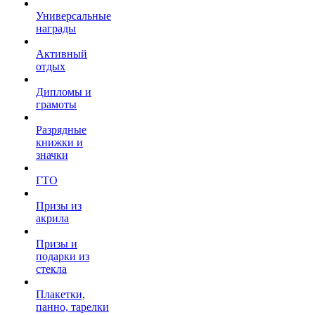
Универсальные
награды
Активный
отдых
Дипломы и
грамоты
Разрядные
книжки и
значки
ГТО
Призы из
акрила
Призы и
подарки из
стекла
Плакетки,
панно, тарелки