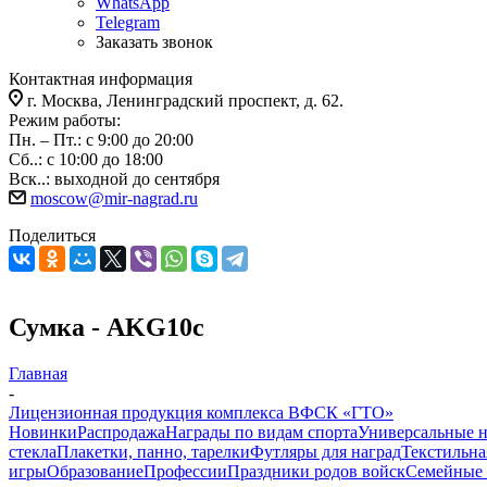
WhatsApp
Telegram
Заказать звонок
Контактная информация
г. Москва, Ленинградский проспект, д. 62.
Режим работы:
Пн. – Пт.: с 9:00 до 20:00
Сб..: с 10:00 до 18:00
Вск..: выходной до сентября
moscow@mir-nagrad.ru
Поделиться
Сумка - AKG10c
Главная
-
Лицензионная продукция комплекса ВФСК «ГТО»
Новинки
Распродажа
Награды по видам спорта
Универсальные 
стекла
Плакетки, панно, тарелки
Футляры для наград
Текстильна
игры
Образование
Профессии
Праздники родов войск
Семейные 