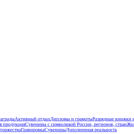
награды
Активный отдых
Дипломы и грамоты
Разрядные книжки и
я продукция
Сувениры с символикой России, регионов, стран
Жи
торжества
Гравировка
Сувениры
Дополненная реальность