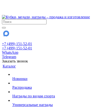
!!! Внимание !!!
28 июля и 3 августа - магазин работает до 18:00
До сентября Воскресенье - выходной день.
+7 (499) 151-52-01
+7 (499) 151-52-01
WhatsApp
Telegram
Заказать звонок
Каталог
Новинки
Распродажа
Награды по видам спорта
Универсальные награды