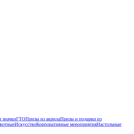
 значки
ГТО
Призы из акрила
Призы и подарки из
вотные
Искусство
Корпоративные мероприятия
Настольные