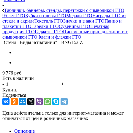
-
Таблички, баннеры, стенды, перетяжки с символикой ГТО
95 лет ГТО
Кубки и призы ГТО
Медали ГТО
Награды ГТО из
стекла и акрила
Текстиль ГТО
Значки и знаки ГТО
Панно и
плакетки ГТО
Тарелки ГТО
Сувениры ГТО
Печатная
продукция ГТО
Гаджеты ГТО
Письменные принадлежности с
символикой ГТО
Флаги и флажки ГТО
-
Стенд "Виды испытаний" - BNG15a-Z1
9 776
руб.
Есть в наличии
-
+
Купить
Поделиться
Цена действительна только для интернет-магазина и может
отличаться от цен в розничных магазинах
Описание