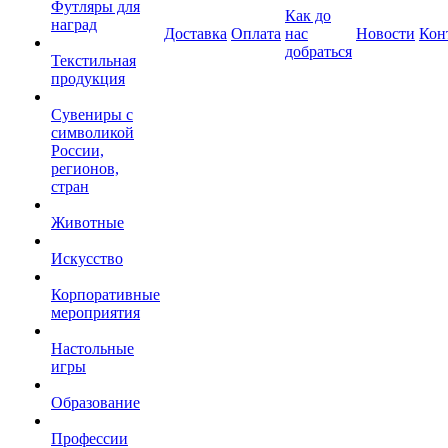
Футляры для
Как до
наград
Доставка
Оплата
нас
Новости
Кон
добраться
Текстильная
продукция
Сувениры с
символикой
России,
регионов,
стран
Животные
Искусство
Корпоративные
мероприятия
Настольные
игры
Образование
Профессии