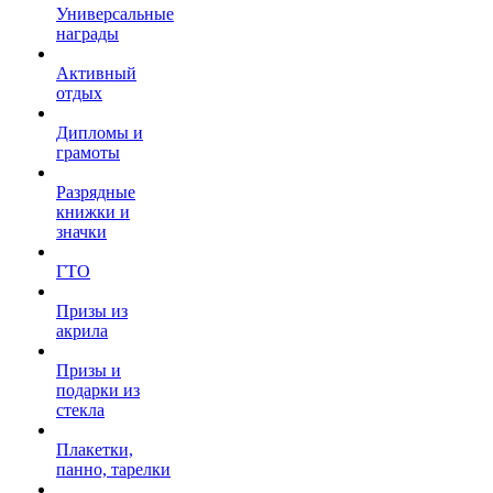
Универсальные
награды
Активный
отдых
Дипломы и
грамоты
Разрядные
книжки и
значки
ГТО
Призы из
акрила
Призы и
подарки из
стекла
Плакетки,
панно, тарелки