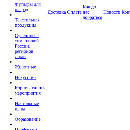
Футляры для
Как до
наград
Доставка
Оплата
нас
Новости
Кон
добраться
Текстильная
продукция
Сувениры с
символикой
России,
регионов,
стран
Животные
Искусство
Корпоративные
мероприятия
Настольные
игры
Образование
Профессии