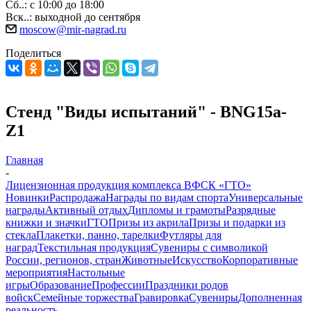
Сб..: с 10:00 до 18:00
Вск..: выходной до сентября
moscow@mir-nagrad.ru
Поделиться
Стенд "Виды испытаний" - BNG15a-
Z1
Главная
-
Лицензионная продукция комплекса ВФСК «ГТО»
Новинки
Распродажа
Награды по видам спорта
Универсальные
награды
Активный отдых
Дипломы и грамоты
Разрядные
книжки и значки
ГТО
Призы из акрила
Призы и подарки из
стекла
Плакетки, панно, тарелки
Футляры для
наград
Текстильная продукция
Сувениры с символикой
России, регионов, стран
Животные
Искусство
Корпоративные
мероприятия
Настольные
игры
Образование
Профессии
Праздники родов
войск
Семейные торжества
Гравировка
Сувениры
Дополненная
реальность