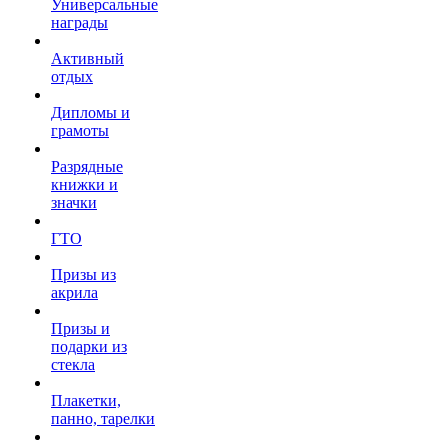
Универсальные
награды
Активный
отдых
Дипломы и
грамоты
Разрядные
книжки и
значки
ГТО
Призы из
акрила
Призы и
подарки из
стекла
Плакетки,
панно, тарелки