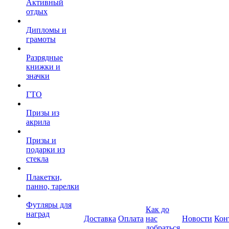
Активный
отдых
Дипломы и
грамоты
Разрядные
книжки и
значки
ГТО
Призы из
акрила
Призы и
подарки из
стекла
Плакетки,
панно, тарелки
Футляры для
Как до
наград
Доставка
Оплата
нас
Новости
Кон
добраться