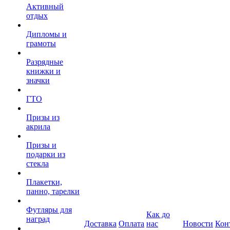
Активный
отдых
Дипломы и
грамоты
Разрядные
книжки и
значки
ГТО
Призы из
акрила
Призы и
подарки из
стекла
Плакетки,
панно, тарелки
Футляры для
Как до
наград
Доставка
Оплата
нас
Новости
Кон