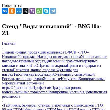
Поделиться
Стенд "Виды испытаний" - BNG10a-
Z1
Главная
-
Лицензионная продукция комплекса ВФСК «ГТО»
Новинки
Распродажа
Награды по видам спорта
Универсальные
награды
Активный отдых
Дипломы и грамоты
Разрядные
книжки и значки
ГТО
Призы из акрила
Призы и подарки из
стекла
Плакетки, панно, тарелки
Футляры для
наград
Текстильная продукция
Сувениры с символикой
России, регионов, стран
Животные
Искусство
Корпоративные
мероприятия
Настольные
игры
Образование
Профессии
Праздники родов
войск
Семейные торжества
Гравировка
Сувениры
Дополненная
реальность
-
Таблички, баннеры, стенды, перетяжки с символикой ГТО
95 лет ГТО
Кубки и призы ГТО
Медали ГТО
Награды ГТО из