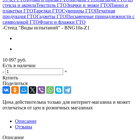
стекла и акрила
Текстиль ГТО
Значки и знаки ГТО
Панно и
плакетки ГТО
Тарелки ГТО
Сувениры ГТО
Печатная
продукция ГТО
Гаджеты ГТО
Письменные принадлежности с
символикой ГТО
Флаги и флажки ГТО
-
Стенд "Виды испытаний" - BNG10a-Z1
10 097
руб.
Есть в наличии
-
+
Купить
Поделиться
Цена действительна только для интернет-магазина и может
отличаться от цен в розничных магазинах
Описание
Отзывы
Описание