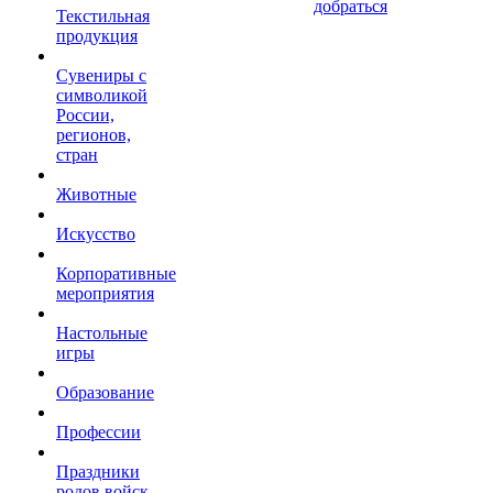
добраться
Текстильная
продукция
Сувениры с
символикой
России,
регионов,
стран
Животные
Искусство
Корпоративные
мероприятия
Настольные
игры
Образование
Профессии
Праздники
родов войск