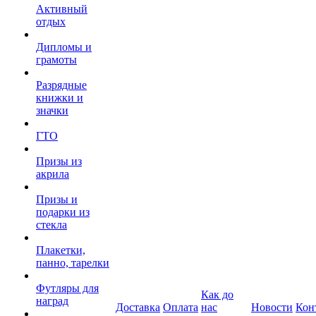
Активный
отдых
Дипломы и
грамоты
Разрядные
книжки и
значки
ГТО
Призы из
акрила
Призы и
подарки из
стекла
Плакетки,
панно, тарелки
Футляры для
Как до
наград
Доставка
Оплата
нас
Новости
Кон