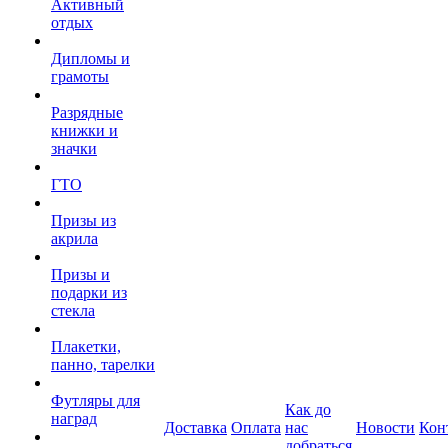
Активный
отдых
Дипломы и
грамоты
Разрядные
книжки и
значки
ГТО
Призы из
акрила
Призы и
подарки из
стекла
Плакетки,
панно, тарелки
Футляры для
Как до
наград
Доставка
Оплата
нас
Новости
Кон
добраться