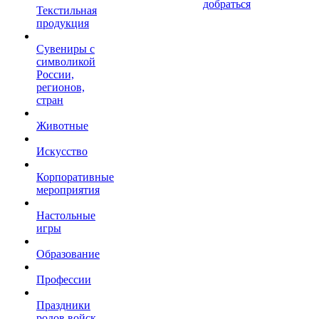
добраться
Текстильная
продукция
Сувениры с
символикой
России,
регионов,
стран
Животные
Искусство
Корпоративные
мероприятия
Настольные
игры
Образование
Профессии
Праздники
родов войск