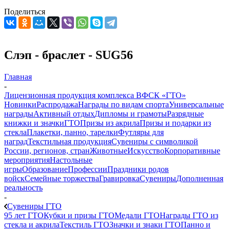
Поделиться
Слэп - браслет - SUG56
Главная
-
Лицензионная продукция комплекса ВФСК «ГТО»
Новинки
Распродажа
Награды по видам спорта
Универсальные
награды
Активный отдых
Дипломы и грамоты
Разрядные
книжки и значки
ГТО
Призы из акрила
Призы и подарки из
стекла
Плакетки, панно, тарелки
Футляры для
наград
Текстильная продукция
Сувениры с символикой
России, регионов, стран
Животные
Искусство
Корпоративные
мероприятия
Настольные
игры
Образование
Профессии
Праздники родов
войск
Семейные торжества
Гравировка
Сувениры
Дополненная
реальность
-
Сувениры ГТО
95 лет ГТО
Кубки и призы ГТО
Медали ГТО
Награды ГТО из
стекла и акрила
Текстиль ГТО
Значки и знаки ГТО
Панно и