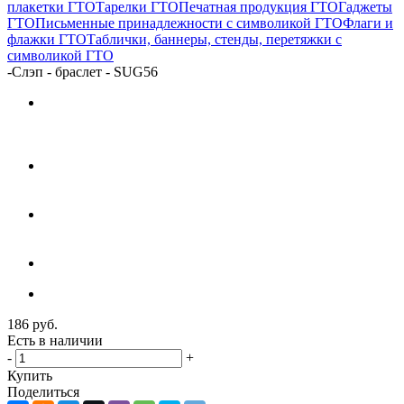
плакетки ГТО
Тарелки ГТО
Печатная продукция ГТО
Гаджеты
ГТО
Письменные принадлежности с символикой ГТО
Флаги и
флажки ГТО
Таблички, баннеры, стенды, перетяжки с
символикой ГТО
-
Слэп - браслет - SUG56
186
руб.
Есть в наличии
-
+
Купить
Поделиться