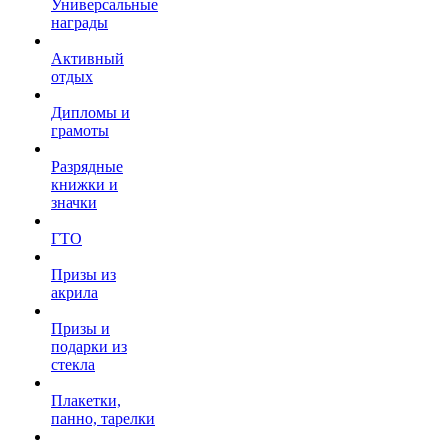
Универсальные
награды
Активный
отдых
Дипломы и
грамоты
Разрядные
книжки и
значки
ГТО
Призы из
акрила
Призы и
подарки из
стекла
Плакетки,
панно, тарелки