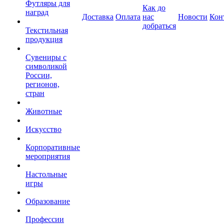
Футляры для
Как до
наград
Доставка
Оплата
нас
Новости
Кон
добраться
Текстильная
продукция
Сувениры с
символикой
России,
регионов,
стран
Животные
Искусство
Корпоративные
мероприятия
Настольные
игры
Образование
Профессии