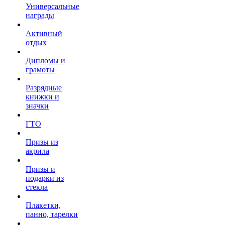
Универсальные
награды
Активный
отдых
Дипломы и
грамоты
Разрядные
книжки и
значки
ГТО
Призы из
акрила
Призы и
подарки из
стекла
Плакетки,
панно, тарелки