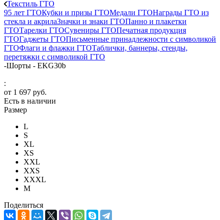
Текстиль ГТО
95 лет ГТО
Кубки и призы ГТО
Медали ГТО
Награды ГТО из
стекла и акрила
Значки и знаки ГТО
Панно и плакетки
ГТО
Тарелки ГТО
Сувениры ГТО
Печатная продукция
ГТО
Гаджеты ГТО
Письменные принадлежности с символикой
ГТО
Флаги и флажки ГТО
Таблички, баннеры, стенды,
перетяжки с символикой ГТО
-
Шорты - EKG30b
:
от
1 697 руб.
Есть в наличии
Размер
L
S
XL
XS
XXL
XXS
XXXL
М
Поделиться