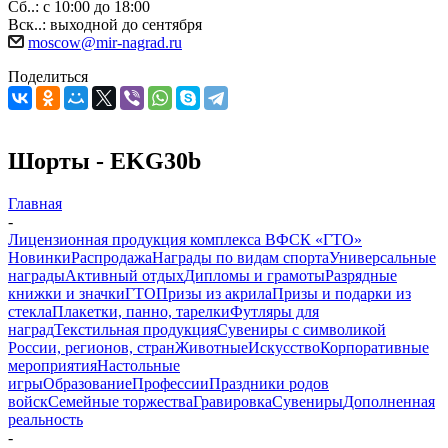
Сб..: с 10:00 до 18:00
Вск..: выходной до сентября
moscow@mir-nagrad.ru
Поделиться
Шорты - EKG30b
Главная
-
Лицензионная продукция комплекса ВФСК «ГТО»
Новинки
Распродажа
Награды по видам спорта
Универсальные
награды
Активный отдых
Дипломы и грамоты
Разрядные
книжки и значки
ГТО
Призы из акрила
Призы и подарки из
стекла
Плакетки, панно, тарелки
Футляры для
наград
Текстильная продукция
Сувениры с символикой
России, регионов, стран
Животные
Искусство
Корпоративные
мероприятия
Настольные
игры
Образование
Профессии
Праздники родов
войск
Семейные торжества
Гравировка
Сувениры
Дополненная
реальность
-