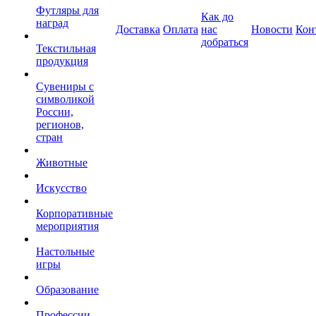
Футляры для
Как до
наград
Доставка
Оплата
нас
Новости
Кон
добраться
Текстильная
продукция
Сувениры с
символикой
России,
регионов,
стран
Животные
Искусство
Корпоративные
мероприятия
Настольные
игры
Образование
Профессии