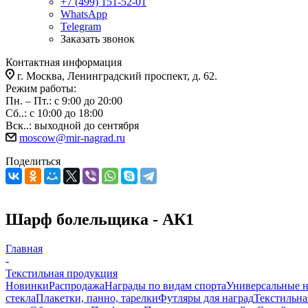
+7 (499) 151-52-01
WhatsApp
Telegram
Заказать звонок
Контактная информация
г. Москва, Ленинградский проспект, д. 62.
Режим работы:
Пн. – Пт.: с 9:00 до 20:00
Сб..: с 10:00 до 18:00
Вск..: выходной до сентября
moscow@mir-nagrad.ru
Поделиться
Шарф болельщика - АК1
Главная
-
Текстильная продукция
Новинки
Распродажа
Награды по видам спорта
Универсальные 
стекла
Плакетки, панно, тарелки
Футляры для наград
Текстильна