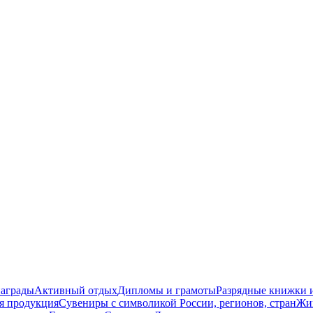
награды
Активный отдых
Дипломы и грамоты
Разрядные книжки и
я продукция
Сувениры с символикой России, регионов, стран
Жи