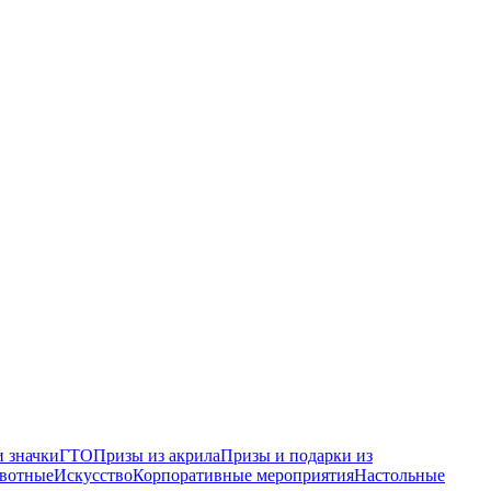
 значки
ГТО
Призы из акрила
Призы и подарки из
вотные
Искусство
Корпоративные мероприятия
Настольные