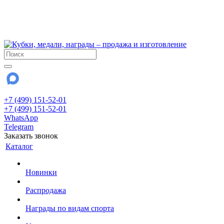
!!! Внимание !!!
6 и 7 августа - магазин работает до 18:00
15 августа - выходной
До сентября Воскресенье - выходной день.
+7 (499) 151-52-01
+7 (499) 151-52-01
WhatsApp
Telegram
Заказать звонок
Каталог
Новинки
Распродажа
Награды по видам спорта