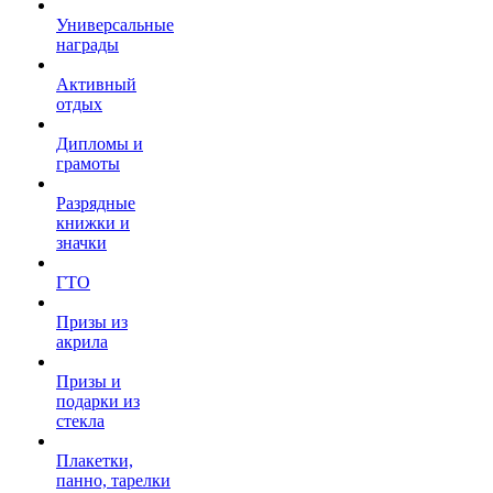
Универсальные
награды
Активный
отдых
Дипломы и
грамоты
Разрядные
книжки и
значки
ГТО
Призы из
акрила
Призы и
подарки из
стекла
Плакетки,
панно, тарелки