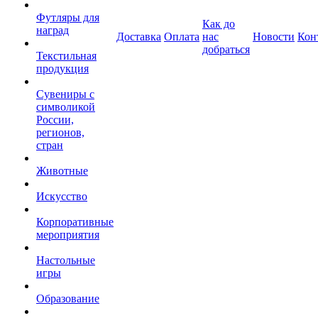
Футляры для
Как до
наград
Доставка
Оплата
нас
Новости
Кон
добраться
Текстильная
продукция
Сувениры с
символикой
России,
регионов,
стран
Животные
Искусство
Корпоративные
мероприятия
Настольные
игры
Образование