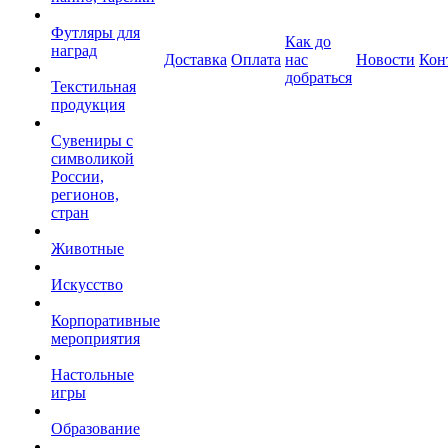
Футляры для
Как до
наград
Доставка
Оплата
нас
Новости
Кон
добраться
Текстильная
продукция
Сувениры с
символикой
России,
регионов,
стран
Животные
Искусство
Корпоративные
мероприятия
Настольные
игры
Образование