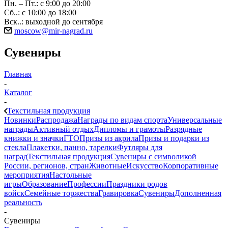
Пн. – Пт.: с 9:00 до 20:00
Сб..: с 10:00 до 18:00
Вск..: выходной до сентября
moscow@mir-nagrad.ru
Сувениры
Главная
-
Каталог
-
Текстильная продукция
Новинки
Распродажа
Награды по видам спорта
Универсальные
награды
Активный отдых
Дипломы и грамоты
Разрядные
книжки и значки
ГТО
Призы из акрила
Призы и подарки из
стекла
Плакетки, панно, тарелки
Футляры для
наград
Текстильная продукция
Сувениры с символикой
России, регионов, стран
Животные
Искусство
Корпоративные
мероприятия
Настольные
игры
Образование
Профессии
Праздники родов
войск
Семейные торжества
Гравировка
Сувениры
Дополненная
реальность
-
Сувениры