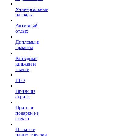
Универсальные
награды
Активный
отдых
Дипломы и
грамоты
Разрядные
книжки и
значки
ГТО
Призы из
акрила
Призы и
подарки из
стекла
Плакетки,
панно, тарелки