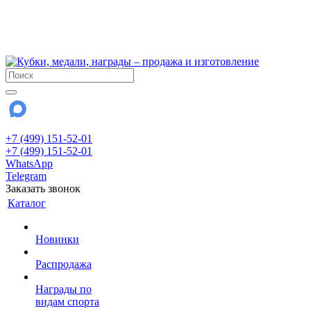
!!! Внимание !!!
6 и 7 августа - магазин работает до 18:00
15 августа - выходной
До сентября Воскресенье - выходной день.
+7 (499) 151-52-01
+7 (499) 151-52-01
WhatsApp
Telegram
Заказать звонок
Каталог
Новинки
Распродажа
Награды по
видам спорта