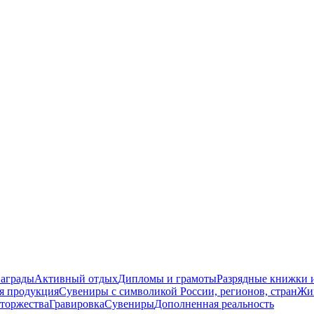
награды
Активный отдых
Дипломы и грамоты
Разрядные книжки и
я продукция
Сувениры с символикой России, регионов, стран
Жи
торжества
Гравировка
Сувениры
Дополненная реальность