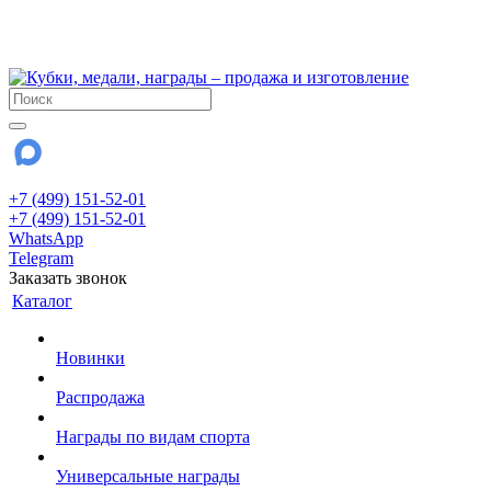
!!! Внимание !!!
28 июля и 3 августа - магазин работает до 18:00
До сентября Воскресенье - выходной день.
+7 (499) 151-52-01
+7 (499) 151-52-01
WhatsApp
Telegram
Заказать звонок
Каталог
Новинки
Распродажа
Награды по видам спорта
Универсальные награды