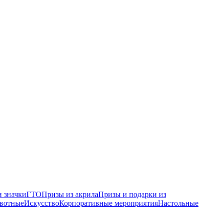
 значки
ГТО
Призы из акрила
Призы и подарки из
вотные
Искусство
Корпоративные мероприятия
Настольные