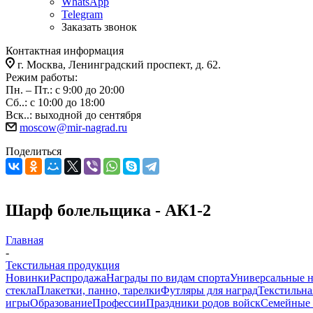
WhatsApp
Telegram
Заказать звонок
Контактная информация
г. Москва, Ленинградский проспект, д. 62.
Режим работы:
Пн. – Пт.: с 9:00 до 20:00
Сб..: с 10:00 до 18:00
Вск..: выходной до сентября
moscow@mir-nagrad.ru
Поделиться
Шарф болельщика - АК1-2
Главная
-
Текстильная продукция
Новинки
Распродажа
Награды по видам спорта
Универсальные 
стекла
Плакетки, панно, тарелки
Футляры для наград
Текстильна
игры
Образование
Профессии
Праздники родов войск
Семейные 