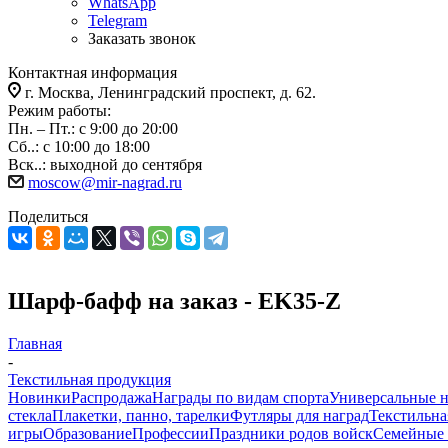
WhatsApp
Telegram
Заказать звонок
Контактная информация
г. Москва, Ленинградский проспект, д. 62.
Режим работы:
Пн. – Пт.: с 9:00 до 20:00
Сб..: с 10:00 до 18:00
Вск..: выходной до сентября
moscow@mir-nagrad.ru
Поделиться
Шарф-бафф на заказ - EK35-Z
Главная
-
Текстильная продукция
Новинки
Распродажа
Награды по видам спорта
Универсальные 
стекла
Плакетки, панно, тарелки
Футляры для наград
Текстильна
игры
Образование
Профессии
Праздники родов войск
Семейные 