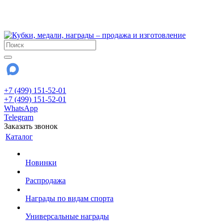
!!! Внимание !!!
28 июля и 3 августа - магазин работает до 18:00
До сентября Воскресенье - выходной день.
+7 (499) 151-52-01
+7 (499) 151-52-01
WhatsApp
Telegram
Заказать звонок
Каталог
Новинки
Распродажа
Награды по видам спорта
Универсальные награды