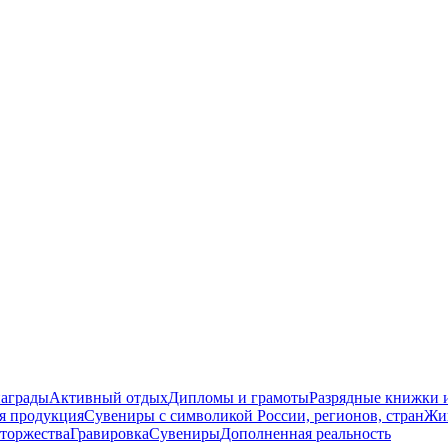
награды
Активный отдых
Дипломы и грамоты
Разрядные книжки и
я продукция
Сувениры с символикой России, регионов, стран
Жи
торжества
Гравировка
Сувениры
Дополненная реальность