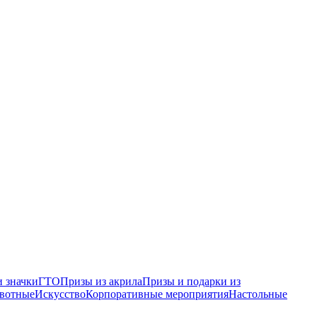
 значки
ГТО
Призы из акрила
Призы и подарки из
вотные
Искусство
Корпоративные мероприятия
Настольные