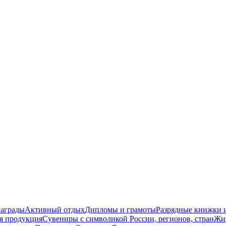
награды
Активный отдых
Дипломы и грамоты
Разрядные книжки и
я продукция
Сувениры с символикой России, регионов, стран
Жи