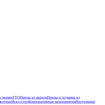
 значки
ГТО
Призы из акрила
Призы и подарки из
вотные
Искусство
Корпоративные мероприятия
Настольные