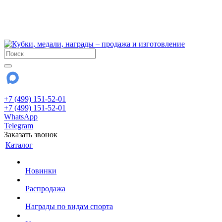
!!! Внимание !!!
6 и 7 августа - магазин работает до 18:00
15 августа - выходной
До сентября Воскресенье - выходной день.
+7 (499) 151-52-01
+7 (499) 151-52-01
WhatsApp
Telegram
Заказать звонок
Каталог
Новинки
Распродажа
Награды по видам спорта