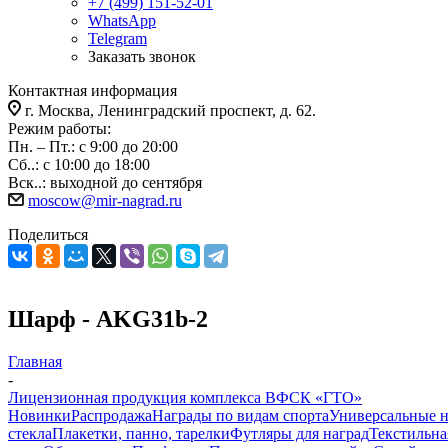
+7 (499) 151-52-01
WhatsApp
Telegram
Заказать звонок
Контактная информация
г. Москва, Ленинградский проспект, д. 62.
Режим работы:
Пн. – Пт.: с 9:00 до 20:00
Сб..: с 10:00 до 18:00
Вск..: выходной до сентября
moscow@mir-nagrad.ru
Поделиться
Шарф - AKG31b-2
Главная
-
Лицензионная продукция комплекса ВФСК «ГТО»
Новинки
Распродажа
Награды по видам спорта
Универсальные 
стекла
Плакетки, панно, тарелки
Футляры для наград
Текстильна