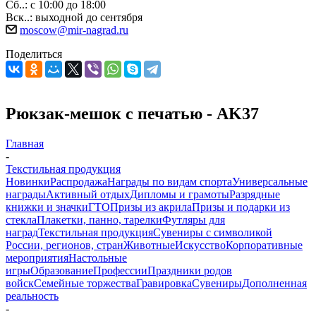
Сб..: с 10:00 до 18:00
Вск..: выходной до сентября
moscow@mir-nagrad.ru
Поделиться
Рюкзак-мешок с печатью - AK37
Главная
-
Текстильная продукция
Новинки
Распродажа
Награды по видам спорта
Универсальные
награды
Активный отдых
Дипломы и грамоты
Разрядные
книжки и значки
ГТО
Призы из акрила
Призы и подарки из
стекла
Плакетки, панно, тарелки
Футляры для
наград
Текстильная продукция
Сувениры с символикой
России, регионов, стран
Животные
Искусство
Корпоративные
мероприятия
Настольные
игры
Образование
Профессии
Праздники родов
войск
Семейные торжества
Гравировка
Сувениры
Дополненная
реальность
-