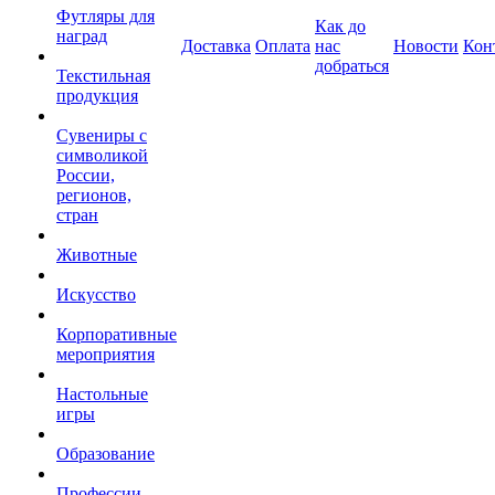
Футляры для
Как до
наград
Доставка
Оплата
нас
Новости
Кон
добраться
Текстильная
продукция
Сувениры с
символикой
России,
регионов,
стран
Животные
Искусство
Корпоративные
мероприятия
Настольные
игры
Образование
Профессии