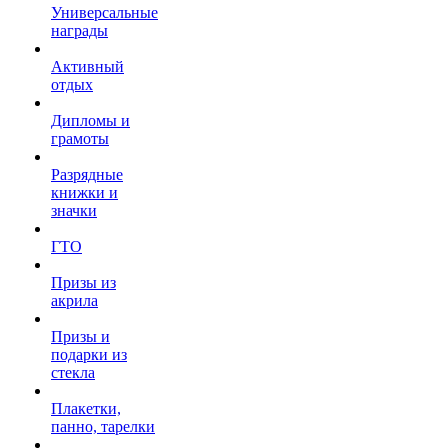
Универсальные
награды
Активный
отдых
Дипломы и
грамоты
Разрядные
книжки и
значки
ГТО
Призы из
акрила
Призы и
подарки из
стекла
Плакетки,
панно, тарелки