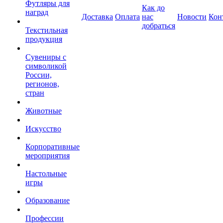
Футляры для
Как до
наград
Доставка
Оплата
нас
Новости
Кон
добраться
Текстильная
продукция
Сувениры с
символикой
России,
регионов,
стран
Животные
Искусство
Корпоративные
мероприятия
Настольные
игры
Образование
Профессии