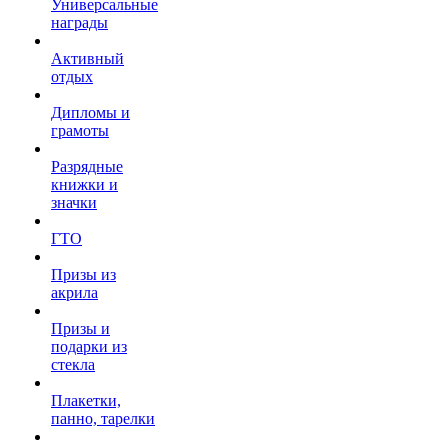
Универсальные
награды
Активный
отдых
Дипломы и
грамоты
Разрядные
книжки и
значки
ГТО
Призы из
акрила
Призы и
подарки из
стекла
Плакетки,
панно, тарелки