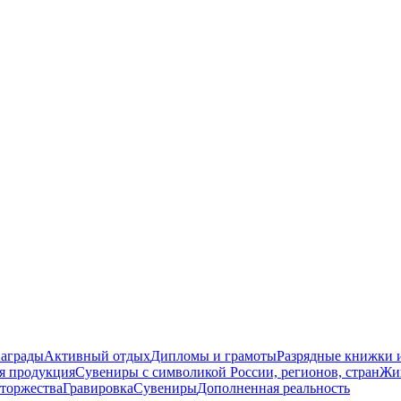
награды
Активный отдых
Дипломы и грамоты
Разрядные книжки и
я продукция
Сувениры с символикой России, регионов, стран
Жи
торжества
Гравировка
Сувениры
Дополненная реальность