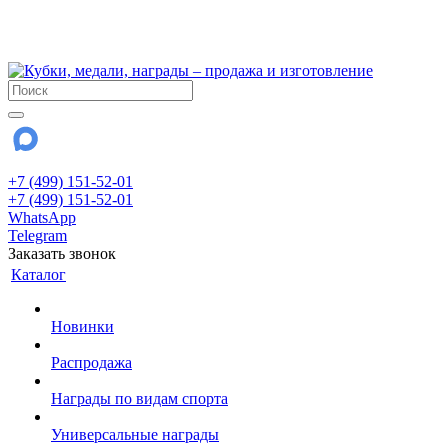
!!! Внимание !!!
28 июля и 3 августа - магазин работает до 18:00
До сентября Воскресенье - выходной день.
+7 (499) 151-52-01
+7 (499) 151-52-01
WhatsApp
Telegram
Заказать звонок
Каталог
Новинки
Распродажа
Награды по видам спорта
Универсальные награды