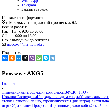
WhatsApp
Telegram
Заказать звонок
Контактная информация
г. Москва, Ленинградский проспект, д. 62.
Режим работы:
Пн. – Пт.: с 9:00 до 20:00
Сб..: с 10:00 до 18:00
Вск..: выходной до сентября
moscow@mir-nagrad.ru
Поделиться
Рюкзак - AKG5
Главная
-
Лицензионная продукция комплекса ВФСК «ГТО»
Новинки
Распродажа
Награды по видам спорта
Универсальные 
стекла
Плакетки, панно, тарелки
Футляры для наград
Текстильна
игры
Образование
Профессии
Праздники родов войск
Семейные 