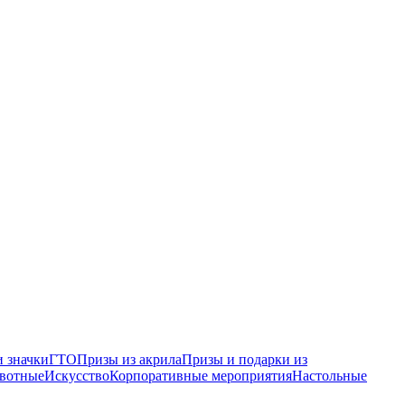
 значки
ГТО
Призы из акрила
Призы и подарки из
вотные
Искусство
Корпоративные мероприятия
Настольные