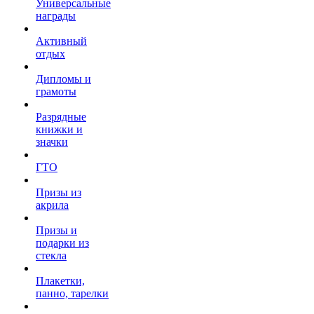
Универсальные
награды
Активный
отдых
Дипломы и
грамоты
Разрядные
книжки и
значки
ГТО
Призы из
акрила
Призы и
подарки из
стекла
Плакетки,
панно, тарелки