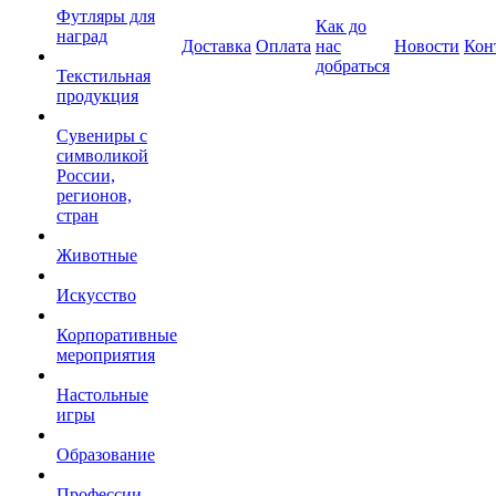
Футляры для
Как до
наград
Доставка
Оплата
нас
Новости
Кон
добраться
Текстильная
продукция
Сувениры с
символикой
России,
регионов,
стран
Животные
Искусство
Корпоративные
мероприятия
Настольные
игры
Образование
Профессии