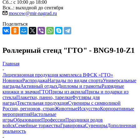
Сб..: с 10:00 до 18:00
Вск..: выходной до сентября
moscow@mir-nagrad.ru
Поделиться
Роллерный стенд "ГТО" - BNG9-10-Z1
Главная
-
Лицензионная продукция комплекса ВФСК «ГТО»
Новинки
Распродажа
Награды по видам спорта
Универсальные
награды
Активный отдых
Дипломы и грамоты
Разрядные
книжки и значки
ГТО
Призы из акрила
Призы и подарки из
стекла
Плакетки, панно, тарелки
Футляры для
наград
Текстильная продукция
Сувениры с символикой
России, регионов, стран
Животные
Искусство
Корпоративные
мероприятия
Настольные
игры
Образование
Профессии
Праздники родов
войск
Семейные торжества
Гравировка
Сувениры
Дополненная
реальность
-