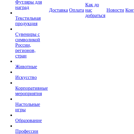
Футляры для
Как до
наград
Доставка
Оплата
нас
Новости
Кон
добраться
Текстильная
продукция
Сувениры с
символикой
России,
регионов,
стран
Животные
Искусство
Корпоративные
мероприятия
Настольные
игры
Образование
Профессии