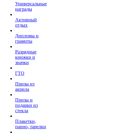
Универсальные
награды
Активный
отдых
Дипломы и
грамоты
Разрядные
книжки и
значки
ГТО
Призы из
акрила
Призы и
подарки из
стекла
Плакетки,
панно, тарелки