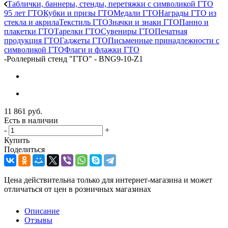
Таблички, баннеры, стенды, перетяжки с символикой ГТО
95 лет ГТО
Кубки и призы ГТО
Медали ГТО
Награды ГТО из
стекла и акрила
Текстиль ГТО
Значки и знаки ГТО
Панно и
плакетки ГТО
Тарелки ГТО
Сувениры ГТО
Печатная
продукция ГТО
Гаджеты ГТО
Письменные принадлежности с
символикой ГТО
Флаги и флажки ГТО
-
Роллерный стенд "ГТО" - BNG9-10-Z1
11 861
руб.
Есть в наличии
-
+
Купить
Поделиться
Цена действительна только для интернет-магазина и может
отличаться от цен в розничных магазинах
Описание
Отзывы