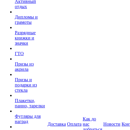
Активный
отдых
Дипломы и
грамоты
Разрядные
книжки и
значки
ГТО
Призы из
акрила
Призы и
подарки из
стекла
Плакетки,
панно, тарелки
Футляры для
Как до
наград
Доставка
Оплата
нас
Новости
Кон
добраться