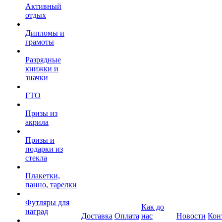
Активный
отдых
Дипломы и
грамоты
Разрядные
книжки и
значки
ГТО
Призы из
акрила
Призы и
подарки из
стекла
Плакетки,
панно, тарелки
Футляры для
Как до
наград
Доставка
Оплата
нас
Новости
Кон