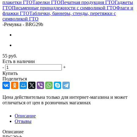
плакетки ГТО
Тарелки ГТО
Печатная продукция ГТО
Гаджеты
ГТО
Письменные принадлежности с символикой ГТО
Флаги и
флажки ГТО
Таблички, баннеры, стенды, перетяжки с
символикой ГТО
-
Ремувка - BRG29b
55
руб.
Есть в наличии
-
+
Купить
Поделиться
Цена действительна только для интернет-магазина и может
отличаться от цен в розничных магазинах
Описание
Отзывы
Описание