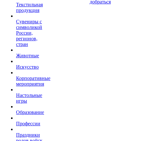
добраться
Текстильная
продукция
Сувениры с
символикой
России,
регионов,
стран
Животные
Искусство
Корпоративные
мероприятия
Настольные
игры
Образование
Профессии
Праздники
родов войск