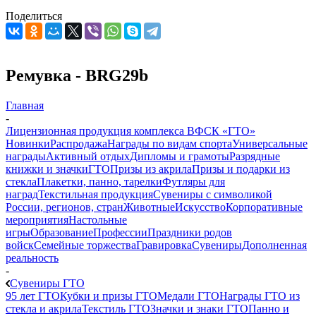
Поделиться
Ремувка - BRG29b
Главная
-
Лицензионная продукция комплекса ВФСК «ГТО»
Новинки
Распродажа
Награды по видам спорта
Универсальные
награды
Активный отдых
Дипломы и грамоты
Разрядные
книжки и значки
ГТО
Призы из акрила
Призы и подарки из
стекла
Плакетки, панно, тарелки
Футляры для
наград
Текстильная продукция
Сувениры с символикой
России, регионов, стран
Животные
Искусство
Корпоративные
мероприятия
Настольные
игры
Образование
Профессии
Праздники родов
войск
Семейные торжества
Гравировка
Сувениры
Дополненная
реальность
-
Сувениры ГТО
95 лет ГТО
Кубки и призы ГТО
Медали ГТО
Награды ГТО из
стекла и акрила
Текстиль ГТО
Значки и знаки ГТО
Панно и