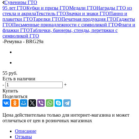
Сувениры ГТО
95 лет ГТО
Кубки и призы ГТО
Медали ГТО
Награды ГТО из
стекла и акрила
Текстиль ГТО
Значки и знаки ГТО
Панно и
плакетки ГТО
Тарелки ГТО
Печатная продукция ГТО
Гаджеты
ГТО
Письменные принадлежности с символикой ГТО
Флаги и
флажки ГТО
Таблички, баннеры, стенды, перетяжки с
символикой ГТО
-
Ремувка - BRG29a
55
руб.
Есть в наличии
-
+
Купить
Поделиться
Цена действительна только для интернет-магазина и может
отличаться от цен в розничных магазинах
Описание
Отзывы