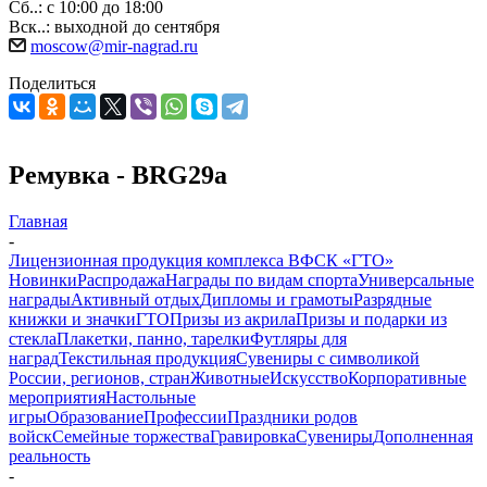
Сб..: с 10:00 до 18:00
Вск..: выходной до сентября
moscow@mir-nagrad.ru
Поделиться
Ремувка - BRG29a
Главная
-
Лицензионная продукция комплекса ВФСК «ГТО»
Новинки
Распродажа
Награды по видам спорта
Универсальные
награды
Активный отдых
Дипломы и грамоты
Разрядные
книжки и значки
ГТО
Призы из акрила
Призы и подарки из
стекла
Плакетки, панно, тарелки
Футляры для
наград
Текстильная продукция
Сувениры с символикой
России, регионов, стран
Животные
Искусство
Корпоративные
мероприятия
Настольные
игры
Образование
Профессии
Праздники родов
войск
Семейные торжества
Гравировка
Сувениры
Дополненная
реальность
-