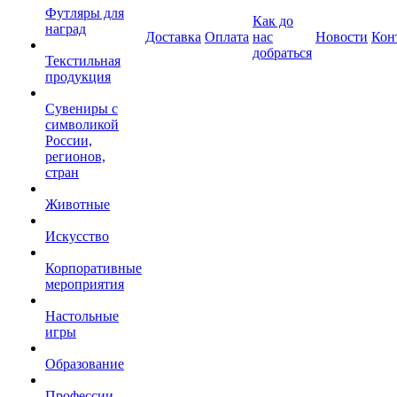
Футляры для
Как до
наград
Доставка
Оплата
нас
Новости
Кон
добраться
Текстильная
продукция
Сувениры с
символикой
России,
регионов,
стран
Животные
Искусство
Корпоративные
мероприятия
Настольные
игры
Образование
Профессии