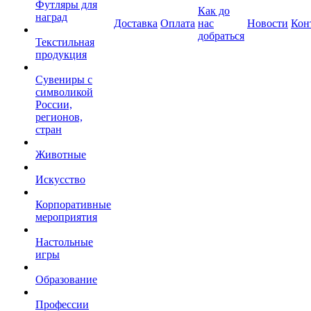
Футляры для
Как до
наград
Доставка
Оплата
нас
Новости
Кон
добраться
Текстильная
продукция
Сувениры с
символикой
России,
регионов,
стран
Животные
Искусство
Корпоративные
мероприятия
Настольные
игры
Образование
Профессии