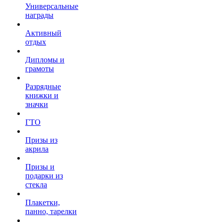
Универсальные
награды
Активный
отдых
Дипломы и
грамоты
Разрядные
книжки и
значки
ГТО
Призы из
акрила
Призы и
подарки из
стекла
Плакетки,
панно, тарелки