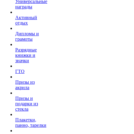
Универсальные
награды
Активный
отдых
Дипломы и
грамоты
Разрядные
книжки и
значки
ГТО
Призы из
акрила
Призы и
подарки из
стекла
Плакетки,
панно, тарелки