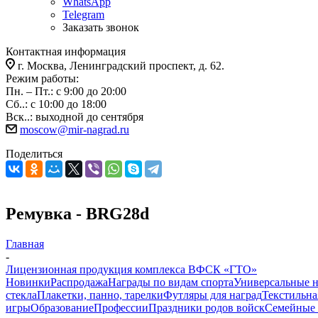
WhatsApp
Telegram
Заказать звонок
Контактная информация
г. Москва, Ленинградский проспект, д. 62.
Режим работы:
Пн. – Пт.: с 9:00 до 20:00
Сб..: с 10:00 до 18:00
Вск..: выходной до сентября
moscow@mir-nagrad.ru
Поделиться
Ремувка - BRG28d
Главная
-
Лицензионная продукция комплекса ВФСК «ГТО»
Новинки
Распродажа
Награды по видам спорта
Универсальные 
стекла
Плакетки, панно, тарелки
Футляры для наград
Текстильна
игры
Образование
Профессии
Праздники родов войск
Семейные 