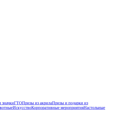
 значки
ГТО
Призы из акрила
Призы и подарки из
вотные
Искусство
Корпоративные мероприятия
Настольные