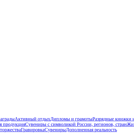
награды
Активный отдых
Дипломы и грамоты
Разрядные книжки и
я продукция
Сувениры с символикой России, регионов, стран
Жи
торжества
Гравировка
Сувениры
Дополненная реальность