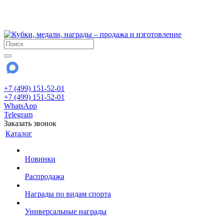
!!! Внимание !!!
28 июля и 3 августа - магазин работает до 18:00
До сентября Воскресенье - выходной день.
+7 (499) 151-52-01
+7 (499) 151-52-01
WhatsApp
Telegram
Заказать звонок
Каталог
Новинки
Распродажа
Награды по видам спорта
Универсальные награды