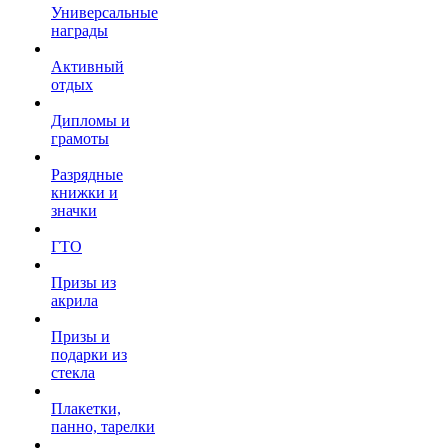
Универсальные
награды
Активный
отдых
Дипломы и
грамоты
Разрядные
книжки и
значки
ГТО
Призы из
акрила
Призы и
подарки из
стекла
Плакетки,
панно, тарелки