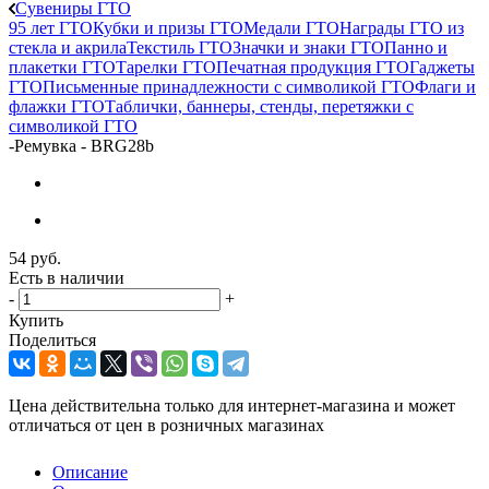
Сувениры ГТО
95 лет ГТО
Кубки и призы ГТО
Медали ГТО
Награды ГТО из
стекла и акрила
Текстиль ГТО
Значки и знаки ГТО
Панно и
плакетки ГТО
Тарелки ГТО
Печатная продукция ГТО
Гаджеты
ГТО
Письменные принадлежности с символикой ГТО
Флаги и
флажки ГТО
Таблички, баннеры, стенды, перетяжки с
символикой ГТО
-
Ремувка - BRG28b
54
руб.
Есть в наличии
-
+
Купить
Поделиться
Цена действительна только для интернет-магазина и может
отличаться от цен в розничных магазинах
Описание