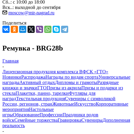
Сб..: с 10:00 до 18:00
Вск..: выходной до сентября
moscow@mir-nagrad.ru
Поделиться
Ремувка - BRG28b
Главная
-
Лицензионная продукция комплекса ВФСК «ГТО»
Новинки
Распродажа
Награды по видам спорта
Универсальные
награды
Активный отдых
Дипломы и грамоты
Разрядные
книжки и значки
ГТО
Призы из акрила
Призы и подарки из
стекла
Плакетки, панно, тарелки
Футляры для
наград
Текстильная продукция
Сувениры с символикой
России, регионов, стран
Животные
Искусство
Корпоративные
мероприятия
Настольные
игры
Образование
Профессии
Праздники родов
войск
Семейные торжества
Гравировка
Сувениры
Дополненная
реальность
-