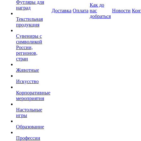
Футляры для
Как до
наград
Доставка
Оплата
нас
Новости
Кон
добраться
Текстильная
продукция
Сувениры с
символикой
России,
регионов,
стран
Животные
Искусство
Корпоративные
мероприятия
Настольные
игры
Образование
Профессии