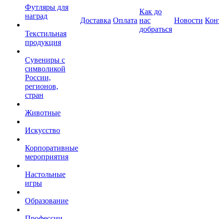
Футляры для
Как до
наград
Доставка
Оплата
нас
Новости
Кон
добраться
Текстильная
продукция
Сувениры с
символикой
России,
регионов,
стран
Животные
Искусство
Корпоративные
мероприятия
Настольные
игры
Образование
Профессии