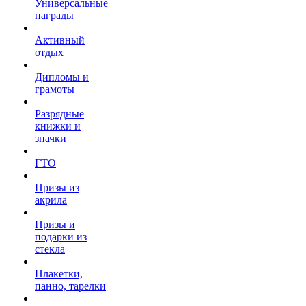
Универсальные
награды
Активный
отдых
Дипломы и
грамоты
Разрядные
книжки и
значки
ГТО
Призы из
акрила
Призы и
подарки из
стекла
Плакетки,
панно, тарелки