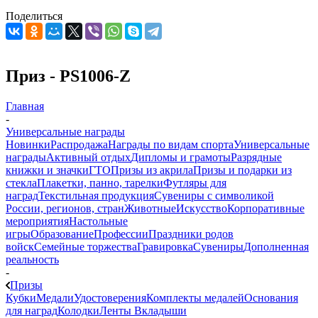
Поделиться
Приз - PS1006-Z
Главная
-
Универсальные награды
Новинки
Распродажа
Награды по видам спорта
Универсальные
награды
Активный отдых
Дипломы и грамоты
Разрядные
книжки и значки
ГТО
Призы из акрила
Призы и подарки из
стекла
Плакетки, панно, тарелки
Футляры для
наград
Текстильная продукция
Сувениры с символикой
России, регионов, стран
Животные
Искусство
Корпоративные
мероприятия
Настольные
игры
Образование
Профессии
Праздники родов
войск
Семейные торжества
Гравировка
Сувениры
Дополненная
реальность
-
Призы
Кубки
Медали
Удостоверения
Комплекты медалей
Основания
для наград
Колодки
Ленты
Вкладыши