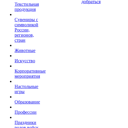
добраться
Текстильная
продукция
Сувениры с
символикой
России,
регионов,
стран
Животные
Искусство
Корпоративные
мероприятия
Настольные
игры
Образование
Профессии
Праздники
родов войск