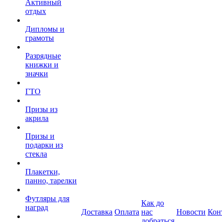
Активный
отдых
Дипломы и
грамоты
Разрядные
книжки и
значки
ГТО
Призы из
акрила
Призы и
подарки из
стекла
Плакетки,
панно, тарелки
Футляры для
Как до
наград
Доставка
Оплата
нас
Новости
Кон
добраться