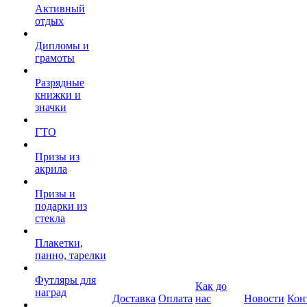
Активный
отдых
Дипломы и
грамоты
Разрядные
книжки и
значки
ГТО
Призы из
акрила
Призы и
подарки из
стекла
Плакетки,
панно, тарелки
Футляры для
Как до
наград
Доставка
Оплата
нас
Новости
Кон