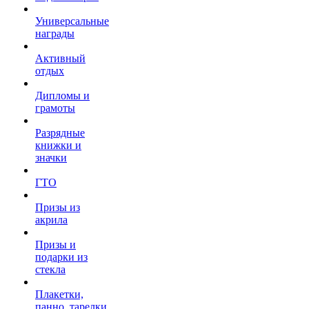
Универсальные
награды
Активный
отдых
Дипломы и
грамоты
Разрядные
книжки и
значки
ГТО
Призы из
акрила
Призы и
подарки из
стекла
Плакетки,
панно, тарелки