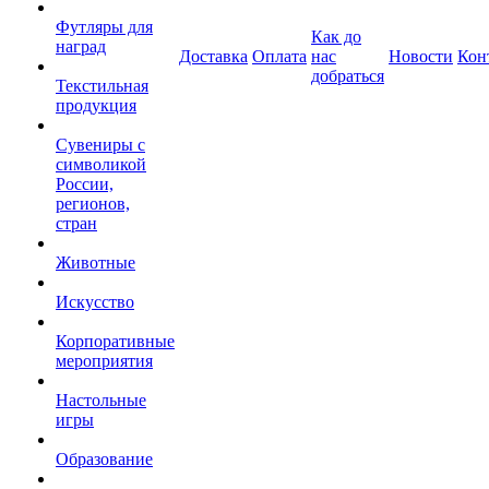
Футляры для
Как до
наград
Доставка
Оплата
нас
Новости
Кон
добраться
Текстильная
продукция
Сувениры с
символикой
России,
регионов,
стран
Животные
Искусство
Корпоративные
мероприятия
Настольные
игры
Образование