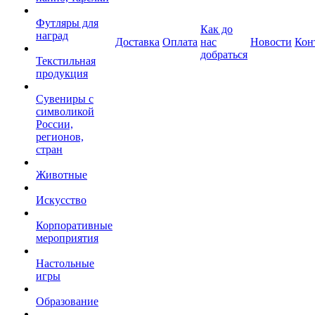
Футляры для
Как до
наград
Доставка
Оплата
нас
Новости
Кон
добраться
Текстильная
продукция
Сувениры с
символикой
России,
регионов,
стран
Животные
Искусство
Корпоративные
мероприятия
Настольные
игры
Образование