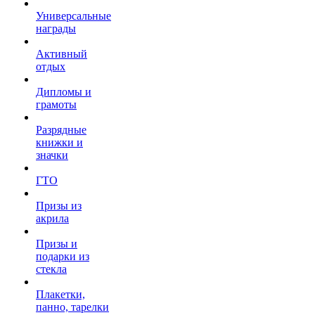
Универсальные
награды
Активный
отдых
Дипломы и
грамоты
Разрядные
книжки и
значки
ГТО
Призы из
акрила
Призы и
подарки из
стекла
Плакетки,
панно, тарелки