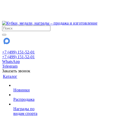
!!! Внимание !!!
6 и 7 августа - магазин работает до 18:00
15 августа - выходной
До сентября Воскресенье - выходной день.
+7 (499) 151-52-01
+7 (499) 151-52-01
WhatsApp
Telegram
Заказать звонок
Каталог
Новинки
Распродажа
Награды по
видам спорта