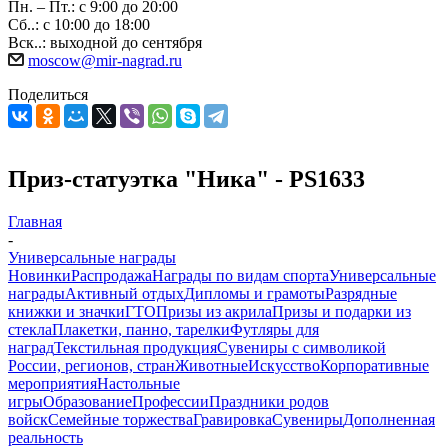
Пн. – Пт.: с 9:00 до 20:00
Сб..: с 10:00 до 18:00
Вск..: выходной до сентября
moscow@mir-nagrad.ru
Поделиться
Приз-статуэтка "Ника" - PS1633
Главная
-
Универсальные награды
Новинки
Распродажа
Награды по видам спорта
Универсальные
награды
Активный отдых
Дипломы и грамоты
Разрядные
книжки и значки
ГТО
Призы из акрила
Призы и подарки из
стекла
Плакетки, панно, тарелки
Футляры для
наград
Текстильная продукция
Сувениры с символикой
России, регионов, стран
Животные
Искусство
Корпоративные
мероприятия
Настольные
игры
Образование
Профессии
Праздники родов
войск
Семейные торжества
Гравировка
Сувениры
Дополненная
реальность