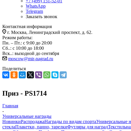
+7 (499) 151-52-01
WhatsApp
Telegram
Заказать звонок
Контактная информация
г. Москва, Ленинградский проспект, д. 62.
Режим работы:
Пн. – Пт.: с 9:00 до 20:00
Сб..: с 10:00 до 18:00
Вск..: выходной до сентября
moscow@mir-nagrad.ru
Поделиться
Приз - PS1714
Главная
-
Универсальные награды
Новинки
Распродажа
Награды по видам спорта
Универсальные 
стекла
Плакетки, панно, тарелки
Футляры для наград
Текстильна