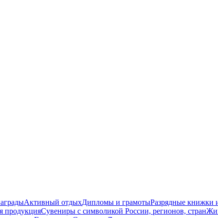
награды
Активный отдых
Дипломы и грамоты
Разрядные книжки и
я продукция
Сувениры с символикой России, регионов, стран
Жи