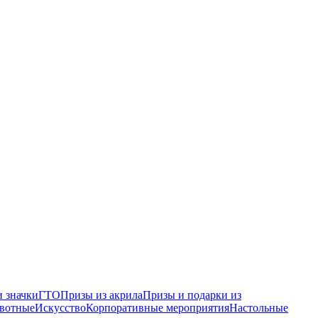
 значки
ГТО
Призы из акрила
Призы и подарки из
вотные
Искусство
Корпоративные мероприятия
Настольные