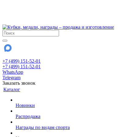
!!! Внимание !!!
6 и 7 августа - магазин работает до 18:00
15 августа - выходной
До сентября Воскресенье - выходной день.
+7 (499) 151-52-01
+7 (499) 151-52-01
WhatsApp
Telegram
Заказать звонок
Каталог
Новинки
Распродажа
Награды по видам спорта